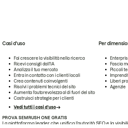
Casi d'uso
Per dimensio
Fai crescere la visibilità nella ricerca
Enterpri
Ricevi consigli dall'IA
Fascia m
Analizza il tuo mercato
Piccoli 
Entra in contatto con i clienti locali
Imprendi
Crea contenuti coinvolgenti
Liberi pr
Risolvi i problemi tecnici del sito
Agenzie
Aumenta l'autorevolezza al di fuori del sito
Costruisci strategie per i clienti
Vedi tutti i casi d'uso
PROVA SEMRUSH ONE GRATIS
La piattaforma leader che unifica l'autorità SEO e la visibili