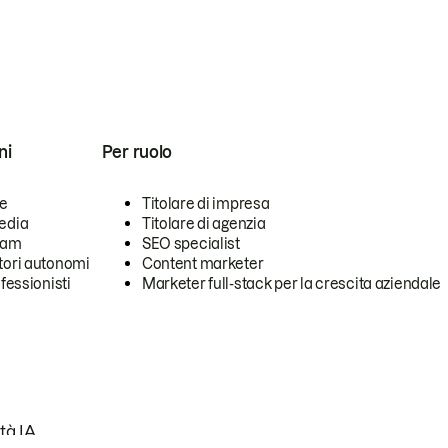
ni
Per ruolo
se
Titolare di impresa
edia
Titolare di agenzia
team
SEO specialist
tori autonomi
Content marketer
ofessionisti
Marketer full-stack per la crescita aziendale
tà IA.