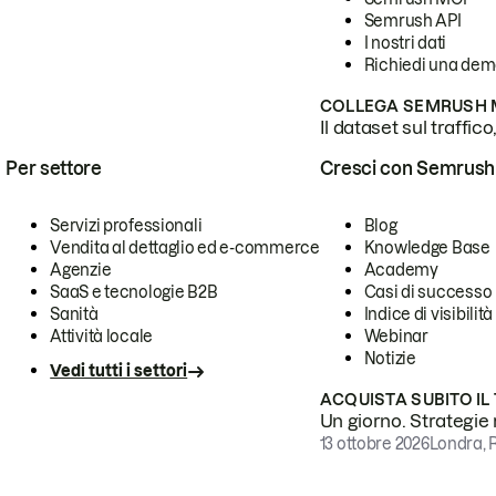
Semrush API
I nostri dati
Richiedi una de
COLLEGA SEMRUSH M
Il dataset sul traffic
Per settore
Cresci con Semrush
Servizi professionali
Blog
Vendita al dettaglio ed e-commerce
Knowledge Base
Agenzie
Academy
SaaS e tecnologie B2B
Casi di successo
Sanità
Indice di visibilità
Attività locale
Webinar
Notizie
Vedi tutti i settori
ACQUISTA SUBITO IL
Un giorno. Strategie r
13 ottobre 2026
Londra, 