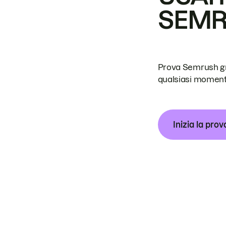
SEM
Prova Semrush grat
qualsiasi moment
Inizia la prov