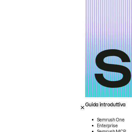
Guida introduttiva
Semrush One
Enterprise
Semrush MCP