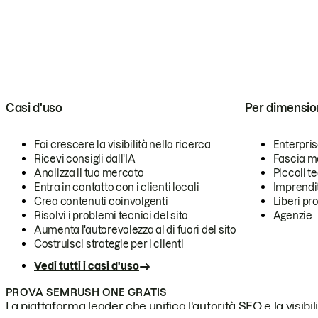
Casi d'uso
Per dimensio
Fai crescere la visibilità nella ricerca
Enterpri
Ricevi consigli dall'IA
Fascia m
Analizza il tuo mercato
Piccoli 
Entra in contatto con i clienti locali
Imprendi
Crea contenuti coinvolgenti
Liberi pr
Risolvi i problemi tecnici del sito
Agenzie
Aumenta l'autorevolezza al di fuori del sito
Costruisci strategie per i clienti
Vedi tutti i casi d'uso
PROVA SEMRUSH ONE GRATIS
La piattaforma leader che unifica l'autorità SEO e la visibili