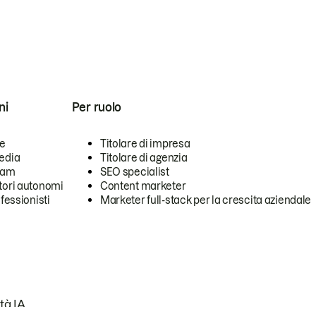
ni
Per ruolo
se
Titolare di impresa
edia
Titolare di agenzia
team
SEO specialist
tori autonomi
Content marketer
ofessionisti
Marketer full-stack per la crescita aziendale
tà IA.