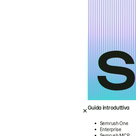
Guida introduttiva
Semrush One
Enterprise
Semrush MCP