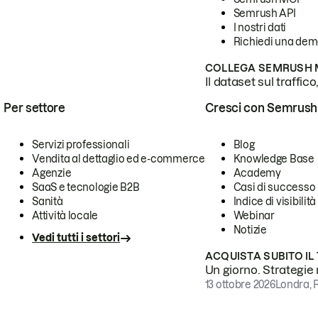
Semrush API
I nostri dati
Richiedi una de
COLLEGA SEMRUSH M
Il dataset sul traffic
Per settore
Cresci con Semrush
Servizi professionali
Blog
Vendita al dettaglio ed e-commerce
Knowledge Base
Agenzie
Academy
SaaS e tecnologie B2B
Casi di successo
Sanità
Indice di visibilità
Attività locale
Webinar
Notizie
Vedi tutti i settori
ACQUISTA SUBITO IL
Un giorno. Strategie r
13 ottobre 2026
Londra, 