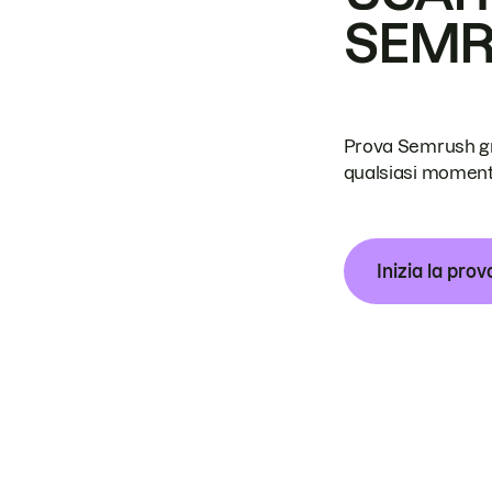
SEM
Prova Semrush grat
qualsiasi moment
Inizia la prov