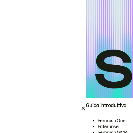
Guida introduttiva
Semrush One
Enterprise
Semrush MCP