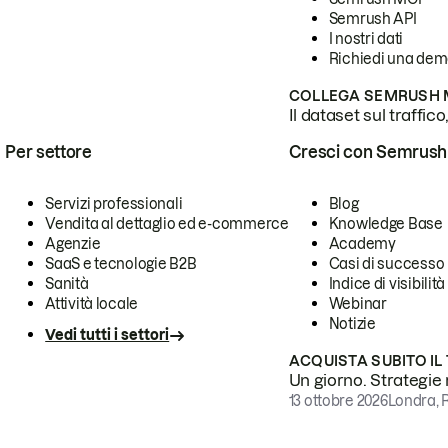
Semrush API
I nostri dati
Richiedi una de
COLLEGA SEMRUSH M
Il dataset sul traffic
Per settore
Cresci con Semrush
Servizi professionali
Blog
Vendita al dettaglio ed e-commerce
Knowledge Base
Agenzie
Academy
SaaS e tecnologie B2B
Casi di successo
Sanità
Indice di visibilità
Attività locale
Webinar
Notizie
Vedi tutti i settori
ACQUISTA SUBITO IL
Un giorno. Strategie r
13 ottobre 2026
Londra, 