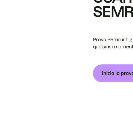
SEM
Prova Semrush grat
qualsiasi moment
Inizia la prov