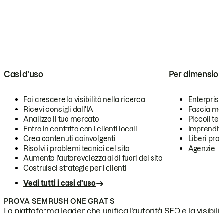
Casi d'uso
Per dimensio
Fai crescere la visibilità nella ricerca
Enterpri
Ricevi consigli dall'IA
Fascia m
Analizza il tuo mercato
Piccoli 
Entra in contatto con i clienti locali
Imprendi
Crea contenuti coinvolgenti
Liberi pr
Risolvi i problemi tecnici del sito
Agenzie
Aumenta l'autorevolezza al di fuori del sito
Costruisci strategie per i clienti
Vedi tutti i casi d'uso
PROVA SEMRUSH ONE GRATIS
La piattaforma leader che unifica l'autorità SEO e la visibili