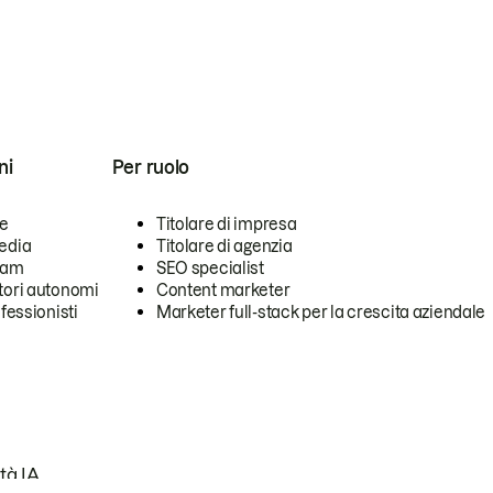
ni
Per ruolo
se
Titolare di impresa
edia
Titolare di agenzia
team
SEO specialist
tori autonomi
Content marketer
ofessionisti
Marketer full-stack per la crescita aziendale
tà IA.