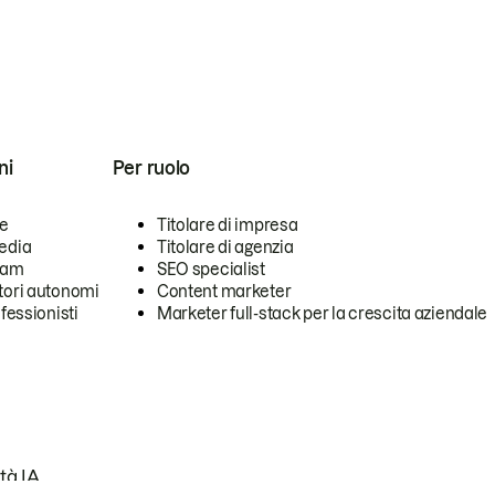
ni
Per ruolo
se
Titolare di impresa
edia
Titolare di agenzia
team
SEO specialist
tori autonomi
Content marketer
ofessionisti
Marketer full-stack per la crescita aziendale
tà IA.