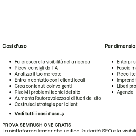
Casi d'uso
Per dimensio
Fai crescere la visibilità nella ricerca
Enterpri
Ricevi consigli dall'IA
Fascia m
Analizza il tuo mercato
Piccoli 
Entra in contatto con i clienti locali
Imprendi
Crea contenuti coinvolgenti
Liberi pr
Risolvi i problemi tecnici del sito
Agenzie
Aumenta l'autorevolezza al di fuori del sito
Costruisci strategie per i clienti
Vedi tutti i casi d'uso
PROVA SEMRUSH ONE GRATIS
La piattaforma leader che unifica l'autorità SEO e la visibili