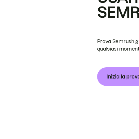
SEM
Prova Semrush grat
qualsiasi moment
Inizia la prov