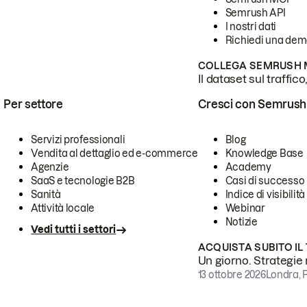
Semrush API
I nostri dati
Richiedi una de
COLLEGA SEMRUSH M
Il dataset sul traffic
Per settore
Cresci con Semrush
Servizi professionali
Blog
Vendita al dettaglio ed e-commerce
Knowledge Base
Agenzie
Academy
SaaS e tecnologie B2B
Casi di successo
Sanità
Indice di visibilità
Attività locale
Webinar
Notizie
Vedi tutti i settori
ACQUISTA SUBITO IL
Un giorno. Strategie r
13 ottobre 2026
Londra, 