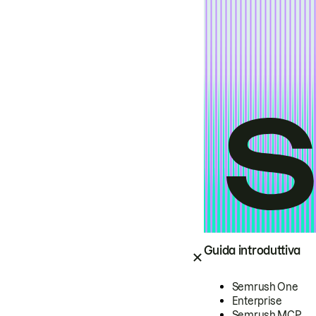
Guida introduttiva
Semrush One
Enterprise
Semrush MCP