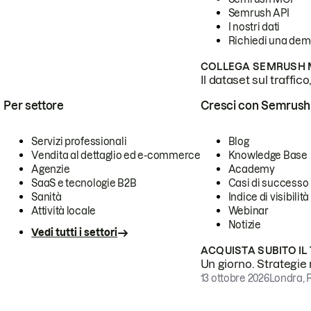
Semrush API
I nostri dati
Richiedi una de
COLLEGA SEMRUSH M
Il dataset sul traffic
Per settore
Cresci con Semrush
Servizi professionali
Blog
Vendita al dettaglio ed e-commerce
Knowledge Base
Agenzie
Academy
SaaS e tecnologie B2B
Casi di successo
Sanità
Indice di visibilità
Attività locale
Webinar
Notizie
Vedi tutti i settori
ACQUISTA SUBITO IL
Un giorno. Strategie r
13 ottobre 2026
Londra, 