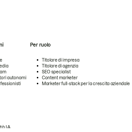
ni
Per ruolo
se
Titolare di impresa
edia
Titolare di agenzia
team
SEO specialist
tori autonomi
Content marketer
ofessionisti
Marketer full-stack per la crescita aziendale
tà IA.