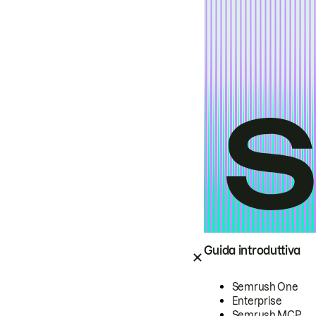
Guida introduttiva
Semrush One
Enterprise
Semrush MCP