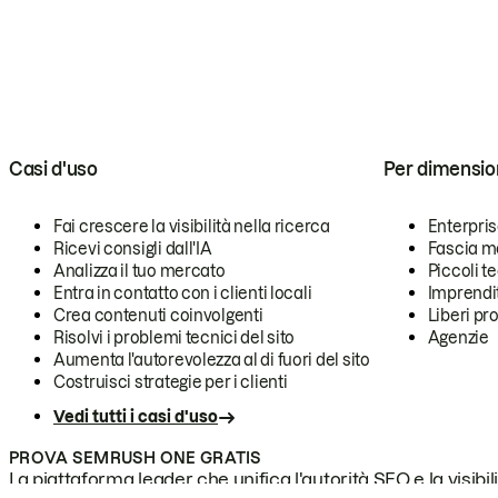
Casi d'uso
Per dimensio
Fai crescere la visibilità nella ricerca
Enterpri
Ricevi consigli dall'IA
Fascia m
Analizza il tuo mercato
Piccoli 
Entra in contatto con i clienti locali
Imprendi
Crea contenuti coinvolgenti
Liberi pr
Risolvi i problemi tecnici del sito
Agenzie
Aumenta l'autorevolezza al di fuori del sito
Costruisci strategie per i clienti
Vedi tutti i casi d'uso
PROVA SEMRUSH ONE GRATIS
La piattaforma leader che unifica l'autorità SEO e la visibili