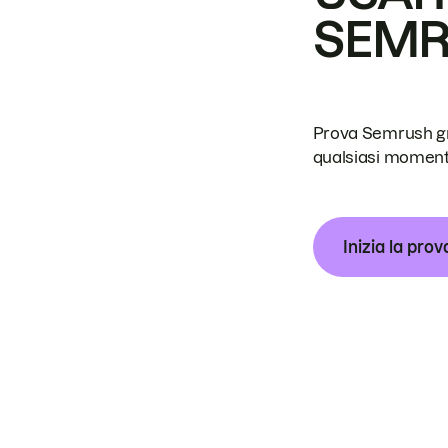
SEM
Prova Semrush grat
qualsiasi moment
Inizia la prov