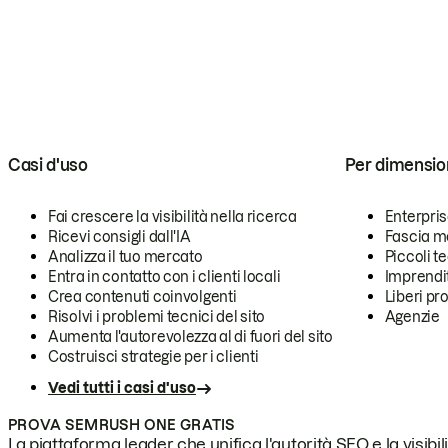
Casi d'uso
Per dimensio
Fai crescere la visibilità nella ricerca
Enterpri
Ricevi consigli dall'IA
Fascia m
Analizza il tuo mercato
Piccoli 
Entra in contatto con i clienti locali
Imprendi
Crea contenuti coinvolgenti
Liberi pr
Risolvi i problemi tecnici del sito
Agenzie
Aumenta l'autorevolezza al di fuori del sito
Costruisci strategie per i clienti
Vedi tutti i casi d'uso
PROVA SEMRUSH ONE GRATIS
La piattaforma leader che unifica l'autorità SEO e la visibili