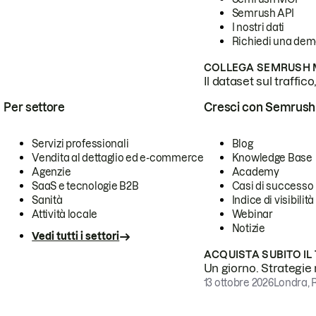
Semrush API
I nostri dati
Richiedi una de
COLLEGA SEMRUSH M
Il dataset sul traffic
Per settore
Cresci con Semrush
Servizi professionali
Blog
Vendita al dettaglio ed e-commerce
Knowledge Base
Agenzie
Academy
SaaS e tecnologie B2B
Casi di successo
Sanità
Indice di visibilità
Attività locale
Webinar
Notizie
Vedi tutti i settori
ACQUISTA SUBITO IL
Un giorno. Strategie r
13 ottobre 2026
Londra, 