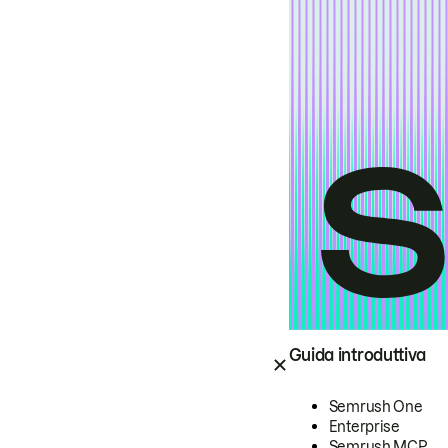
Guida introduttiva
Semrush One
Enterprise
Semrush MCP