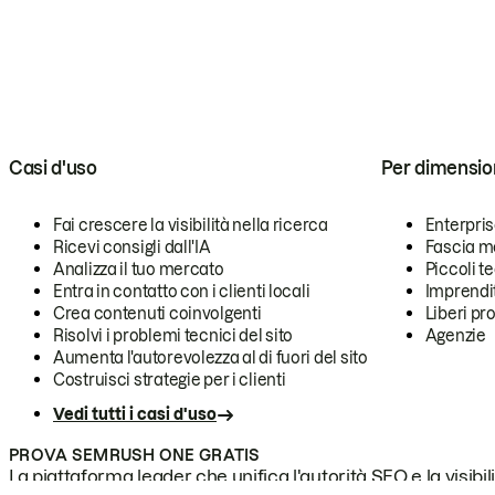
Casi d'uso
Per dimensio
Fai crescere la visibilità nella ricerca
Enterpri
Ricevi consigli dall'IA
Fascia m
Analizza il tuo mercato
Piccoli 
Entra in contatto con i clienti locali
Imprendi
Crea contenuti coinvolgenti
Liberi pr
Risolvi i problemi tecnici del sito
Agenzie
Aumenta l'autorevolezza al di fuori del sito
Costruisci strategie per i clienti
Vedi tutti i casi d'uso
PROVA SEMRUSH ONE GRATIS
La piattaforma leader che unifica l'autorità SEO e la visibili