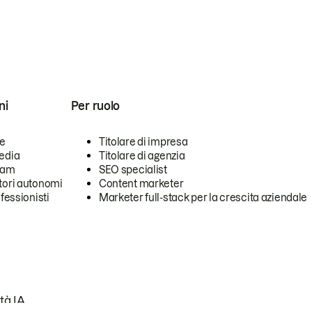
ni
Per ruolo
se
Titolare di impresa
edia
Titolare di agenzia
team
SEO specialist
tori autonomi
Content marketer
ofessionisti
Marketer full-stack per la crescita aziendale
tà IA.