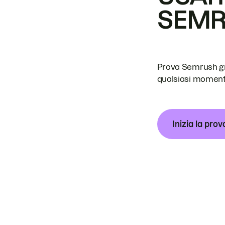
SEM
Prova Semrush grat
qualsiasi moment
Inizia la prov