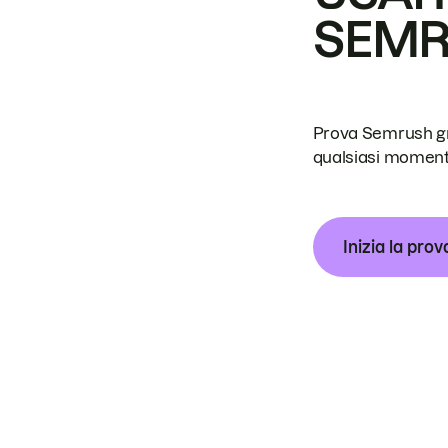
SEM
Prova Semrush grat
qualsiasi moment
Inizia la prov