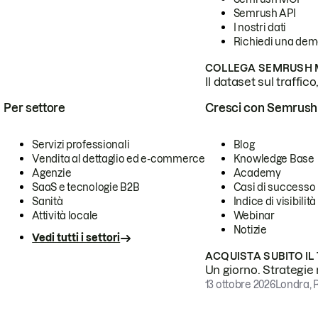
Semrush API
I nostri dati
Richiedi una de
COLLEGA SEMRUSH M
Il dataset sul traffic
Per settore
Cresci con Semrush
Servizi professionali
Blog
Vendita al dettaglio ed e-commerce
Knowledge Base
Agenzie
Academy
SaaS e tecnologie B2B
Casi di successo
Sanità
Indice di visibilità
Attività locale
Webinar
Notizie
Vedi tutti i settori
ACQUISTA SUBITO IL
Un giorno. Strategie r
13 ottobre 2026
Londra, 