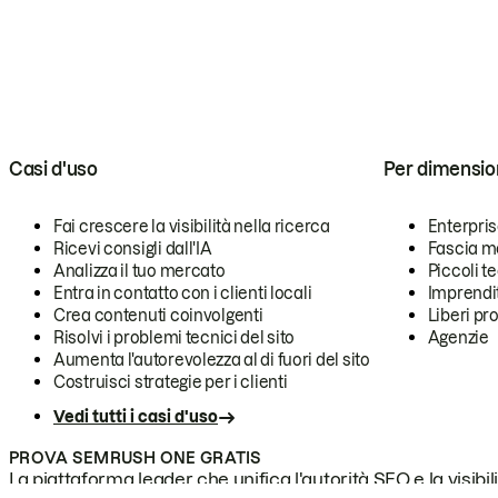
Casi d'uso
Per dimensio
Fai crescere la visibilità nella ricerca
Enterpri
Ricevi consigli dall'IA
Fascia m
Analizza il tuo mercato
Piccoli 
Entra in contatto con i clienti locali
Imprendi
Crea contenuti coinvolgenti
Liberi pr
Risolvi i problemi tecnici del sito
Agenzie
Aumenta l'autorevolezza al di fuori del sito
Costruisci strategie per i clienti
Vedi tutti i casi d'uso
PROVA SEMRUSH ONE GRATIS
La piattaforma leader che unifica l'autorità SEO e la visibili