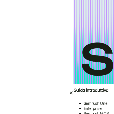
Guida introduttiva
Semrush One
Enterprise
Semrush MCP