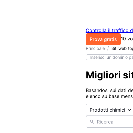
Controlla il traffico 
10 vo
Prova gratis
/
Principale
Siti web to
Migliori s
Basandosi sui dati d
elenco su base mensil
Prodotti chimici