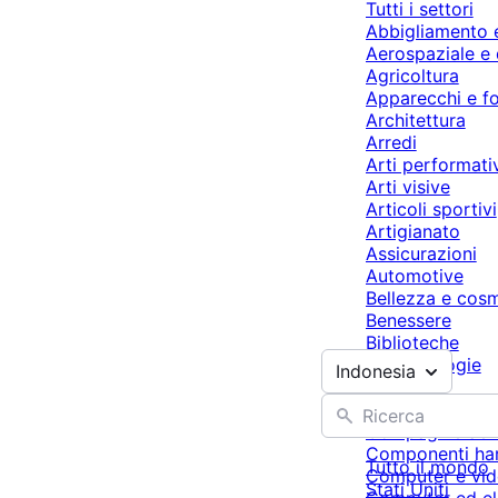
Tutti i settori
Abbigliamento
Aerospaziale e 
Agricoltura
Apparecchi e fo
Architettura
Arredi
Arti performati
Arti visive
Articoli sportivi
Artigianato
Assicurazioni
Automotive
Bellezza e cos
Benessere
Biblioteche
Biotecnologie
Indonesia
Ceramica
Cibi e bevande
Compagnie aer
Componenti ha
Tutto il mondo
Computer e vid
Stati Uniti
Computer ed el