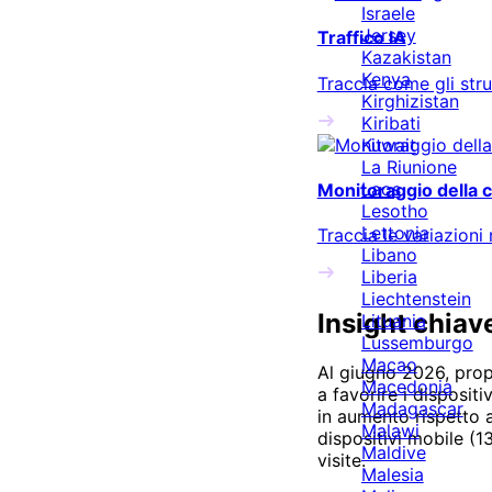
Israele
Jersey
Traffico IA
Kazakistan
Kenya
Traccia come gli stru
Kirghizistan
Kiribati
Kuwait
La Riunione
Laos
Monitoraggio della 
Lesotho
Lettonia
Traccia le variazioni 
Libano
Liberia
Liechtenstein
Insight chiav
Lituania
Lussemburgo
Macao
Al
giugno 2026
, pro
Macedonia
a favorire i disposit
Madagascar
in aumento rispetto 
Malawi
dispositivi mobile (
Maldive
visite.
Malesia