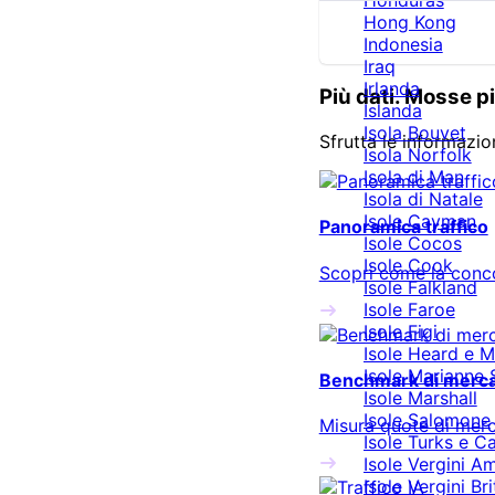
Hong Kong
Indonesia
Iraq
Irlanda
Più dati. Mosse pi
Islanda
Isola Bouvet
Sfrutta le informazio
Isola Norfolk
Isola di Man
Isola di Natale
Isole Cayman
Panoramica traffico
Isole Cocos
Isole Cook
Scopri come la conco
Isole Falkland
Isole Faroe
Isole Figi
Isole Heard e 
Isole Marianne S
Benchmark di merc
Isole Marshall
Isole Salomone
Misura quote di merca
Isole Turks e C
Isole Vergini A
Isole Vergini Br