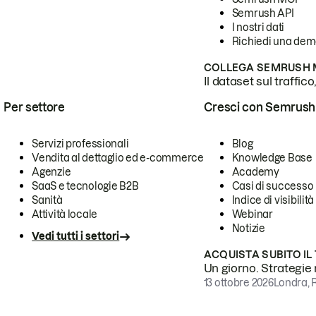
Semrush API
I nostri dati
Richiedi una de
COLLEGA SEMRUSH M
Il dataset sul traffic
Per settore
Cresci con Semrush
Servizi professionali
Blog
Vendita al dettaglio ed e-commerce
Knowledge Base
Agenzie
Academy
SaaS e tecnologie B2B
Casi di successo
Sanità
Indice di visibilità
Attività locale
Webinar
Notizie
Vedi tutti i settori
ACQUISTA SUBITO IL
Un giorno. Strategie r
13 ottobre 2026
Londra, 