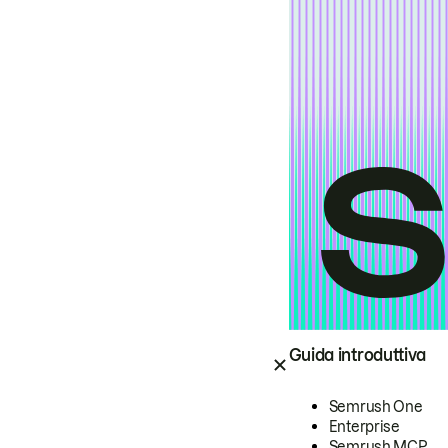
Guida introduttiva
Semrush One
Enterprise
Semrush MCP