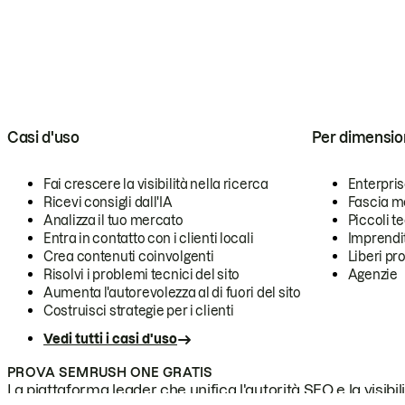
Casi d'uso
Per dimensio
Fai crescere la visibilità nella ricerca
Enterpri
Ricevi consigli dall'IA
Fascia m
Analizza il tuo mercato
Piccoli 
Entra in contatto con i clienti locali
Imprendi
Crea contenuti coinvolgenti
Liberi pr
Risolvi i problemi tecnici del sito
Agenzie
Aumenta l'autorevolezza al di fuori del sito
Costruisci strategie per i clienti
Vedi tutti i casi d'uso
PROVA SEMRUSH ONE GRATIS
La piattaforma leader che unifica l'autorità SEO e la visibili