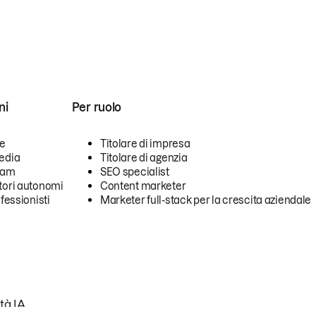
ni
Per ruolo
se
Titolare di impresa
edia
Titolare di agenzia
team
SEO specialist
tori autonomi
Content marketer
ofessionisti
Marketer full-stack per la crescita aziendale
tà IA.