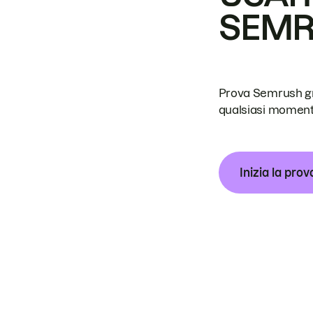
SEM
Prova Semrush grat
qualsiasi moment
Inizia la prov