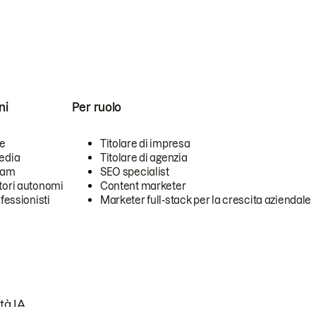
ni
Per ruolo
se
Titolare di impresa
edia
Titolare di agenzia
team
SEO specialist
tori autonomi
Content marketer
ofessionisti
Marketer full-stack per la crescita aziendale
tà IA.