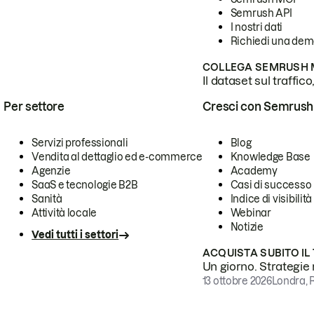
Semrush API
I nostri dati
Richiedi una de
COLLEGA SEMRUSH M
Il dataset sul traffic
Per settore
Cresci con Semrush
Servizi professionali
Blog
Vendita al dettaglio ed e-commerce
Knowledge Base
Agenzie
Academy
SaaS e tecnologie B2B
Casi di successo
Sanità
Indice di visibilità
Attività locale
Webinar
Notizie
Vedi tutti i settori
ACQUISTA SUBITO IL
Un giorno. Strategie r
13 ottobre 2026
Londra, 