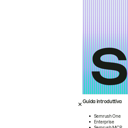
Guida introduttiva
Semrush One
Enterprise
Semrush MCP