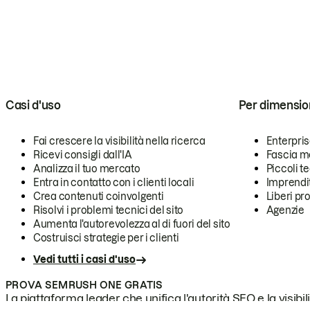
Casi d'uso
Per dimensio
Fai crescere la visibilità nella ricerca
Enterpri
Ricevi consigli dall'IA
Fascia m
Analizza il tuo mercato
Piccoli 
Entra in contatto con i clienti locali
Imprendi
Crea contenuti coinvolgenti
Liberi pr
Risolvi i problemi tecnici del sito
Agenzie
Aumenta l'autorevolezza al di fuori del sito
Costruisci strategie per i clienti
Vedi tutti i casi d'uso
PROVA SEMRUSH ONE GRATIS
La piattaforma leader che unifica l'autorità SEO e la visibili