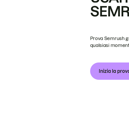
SEM
Prova Semrush grat
qualsiasi moment
Inizia la prov