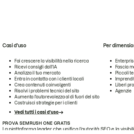
Casi d'uso
Per dimensio
Fai crescere la visibilità nella ricerca
Enterpri
Ricevi consigli dall'IA
Fascia m
Analizza il tuo mercato
Piccoli 
Entra in contatto con i clienti locali
Imprendi
Crea contenuti coinvolgenti
Liberi pr
Risolvi i problemi tecnici del sito
Agenzie
Aumenta l'autorevolezza al di fuori del sito
Costruisci strategie per i clienti
Vedi tutti i casi d'uso
PROVA SEMRUSH ONE GRATIS
La piattaforma leader che unifica l'autorità SEO e la visibili