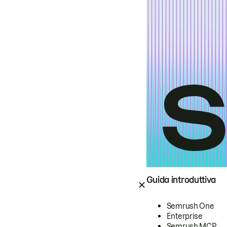
Guida introduttiva
Semrush One
Enterprise
Semrush MCP