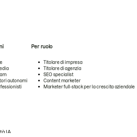
ni
Per ruolo
se
Titolare di impresa
edia
Titolare di agenzia
team
SEO specialist
tori autonomi
Content marketer
ofessionisti
Marketer full-stack per la crescita aziendale
tà IA.