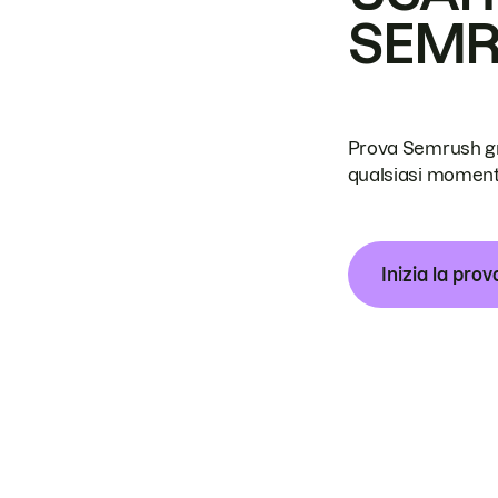
SEM
Prova Semrush grat
qualsiasi moment
Inizia la prov