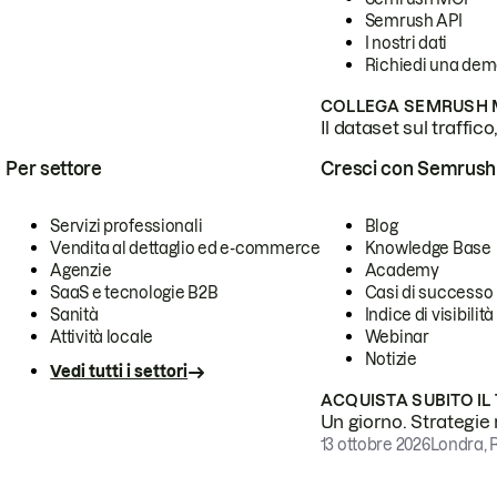
Semrush API
I nostri dati
Richiedi una de
COLLEGA SEMRUSH M
Il dataset sul traffic
Per settore
Cresci con Semrush
Servizi professionali
Blog
Vendita al dettaglio ed e-commerce
Knowledge Base
Agenzie
Academy
SaaS e tecnologie B2B
Casi di successo
Sanità
Indice di visibilità
Attività locale
Webinar
Notizie
Vedi tutti i settori
ACQUISTA SUBITO IL
Un giorno. Strategie r
13 ottobre 2026
Londra, 