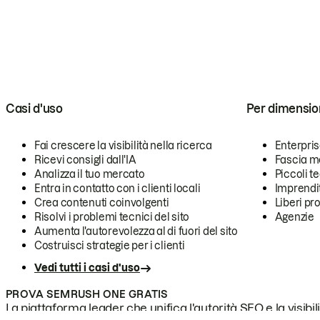
Casi d'uso
Per dimensio
Fai crescere la visibilità nella ricerca
Enterpri
Ricevi consigli dall'IA
Fascia m
Analizza il tuo mercato
Piccoli 
Entra in contatto con i clienti locali
Imprendi
Crea contenuti coinvolgenti
Liberi pr
Risolvi i problemi tecnici del sito
Agenzie
Aumenta l'autorevolezza al di fuori del sito
Costruisci strategie per i clienti
Vedi tutti i casi d'uso
PROVA SEMRUSH ONE GRATIS
La piattaforma leader che unifica l'autorità SEO e la visibili