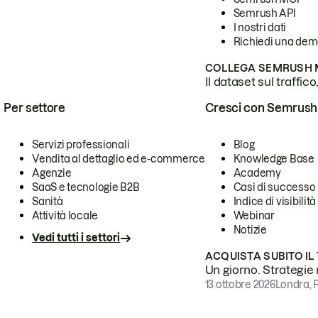
Semrush API
I nostri dati
Richiedi una de
COLLEGA SEMRUSH M
Il dataset sul traffic
Per settore
Cresci con Semrush
Servizi professionali
Blog
Vendita al dettaglio ed e-commerce
Knowledge Base
Agenzie
Academy
SaaS e tecnologie B2B
Casi di successo
Sanità
Indice di visibilità
Attività locale
Webinar
Notizie
Vedi tutti i settori
ACQUISTA SUBITO IL
Un giorno. Strategie r
13 ottobre 2026
Londra, 