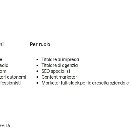
ni
Per ruolo
se
Titolare di impresa
edia
Titolare di agenzia
team
SEO specialist
tori autonomi
Content marketer
ofessionisti
Marketer full-stack per la crescita aziendale
tà IA.