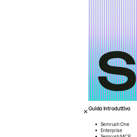
Guida introduttiva
Semrush One
Enterprise
Semrush MCP