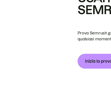
SEM
Prova Semrush grat
qualsiasi moment
Inizia la prov