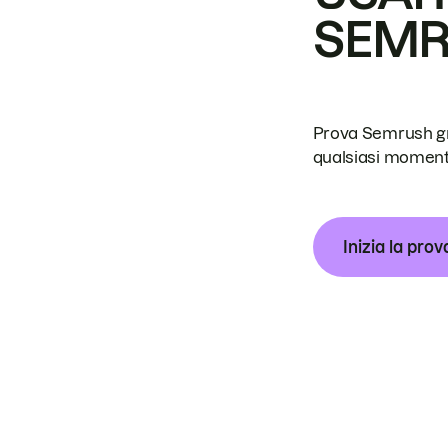
SEM
Prova Semrush grat
qualsiasi moment
Inizia la prov