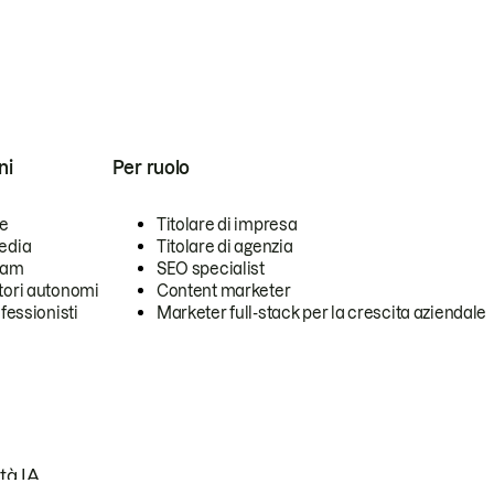
ni
Per ruolo
se
Titolare di impresa
edia
Titolare di agenzia
team
SEO specialist
tori autonomi
Content marketer
ofessionisti
Marketer full-stack per la crescita aziendale
tà IA.