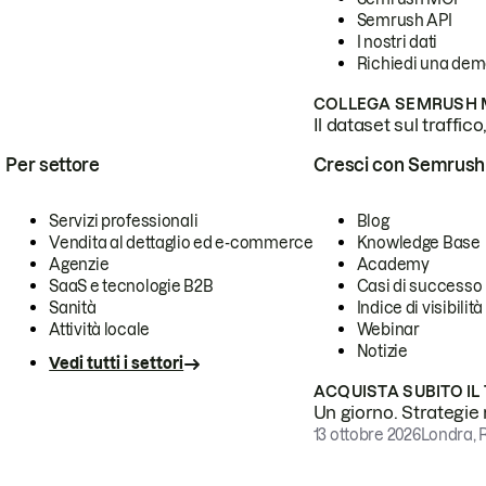
Semrush API
I nostri dati
Richiedi una de
COLLEGA SEMRUSH M
Il dataset sul traffic
Per settore
Cresci con Semrush
Servizi professionali
Blog
Vendita al dettaglio ed e-commerce
Knowledge Base
Agenzie
Academy
SaaS e tecnologie B2B
Casi di successo
Sanità
Indice di visibilità
Attività locale
Webinar
Notizie
Vedi tutti i settori
ACQUISTA SUBITO IL
Un giorno. Strategie r
13 ottobre 2026
Londra, 