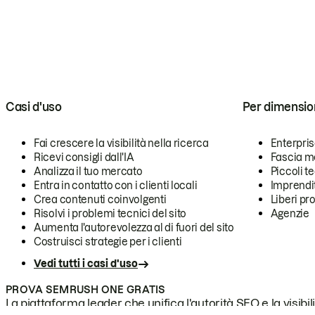
Casi d'uso
Per dimensio
Fai crescere la visibilità nella ricerca
Enterpri
Ricevi consigli dall'IA
Fascia m
Analizza il tuo mercato
Piccoli 
Entra in contatto con i clienti locali
Imprendi
Crea contenuti coinvolgenti
Liberi pr
Risolvi i problemi tecnici del sito
Agenzie
Aumenta l'autorevolezza al di fuori del sito
Costruisci strategie per i clienti
Vedi tutti i casi d'uso
PROVA SEMRUSH ONE GRATIS
La piattaforma leader che unifica l'autorità SEO e la visibili