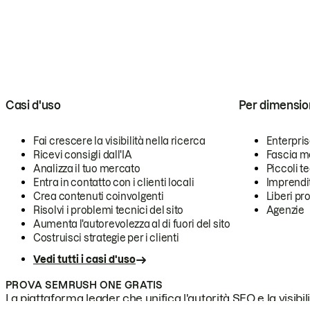
Casi d'uso
Per dimensio
Fai crescere la visibilità nella ricerca
Enterpri
Ricevi consigli dall'IA
Fascia m
Analizza il tuo mercato
Piccoli 
Entra in contatto con i clienti locali
Imprendi
Crea contenuti coinvolgenti
Liberi pr
Risolvi i problemi tecnici del sito
Agenzie
Aumenta l'autorevolezza al di fuori del sito
Costruisci strategie per i clienti
Vedi tutti i casi d'uso
PROVA SEMRUSH ONE GRATIS
La piattaforma leader che unifica l'autorità SEO e la visibili