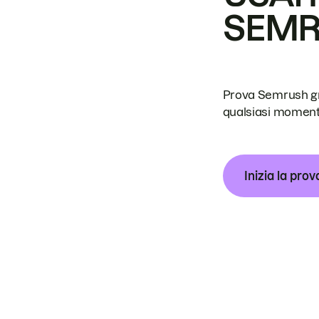
SEM
Prova Semrush grat
qualsiasi moment
Inizia la prov