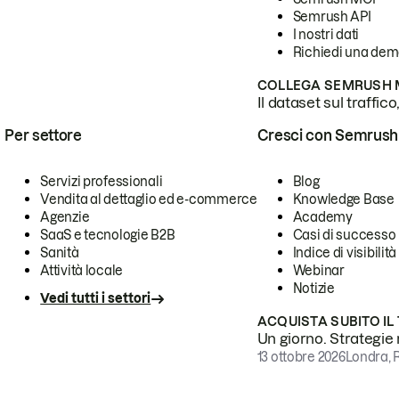
Semrush API
I nostri dati
Richiedi una de
COLLEGA SEMRUSH M
Il dataset sul traffic
Per settore
Cresci con Semrush
Servizi professionali
Blog
Vendita al dettaglio ed e-commerce
Knowledge Base
Agenzie
Academy
SaaS e tecnologie B2B
Casi di successo
Sanità
Indice di visibilità
Attività locale
Webinar
Notizie
Vedi tutti i settori
ACQUISTA SUBITO IL
Un giorno. Strategie r
13 ottobre 2026
Londra, 