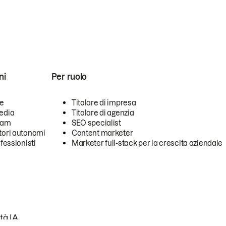
ni
Per ruolo
se
Titolare di impresa
edia
Titolare di agenzia
team
SEO specialist
tori autonomi
Content marketer
ofessionisti
Marketer full-stack per la crescita aziendale
tà IA.