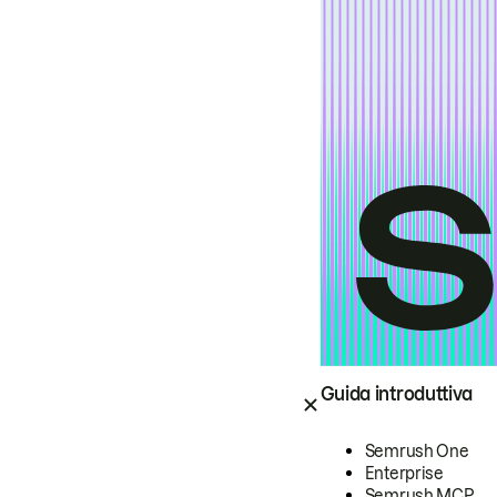
Guida introduttiva
Semrush One
Enterprise
Semrush MCP