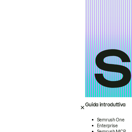
Guida introduttiva
Semrush One
Enterprise
Semrush MCP