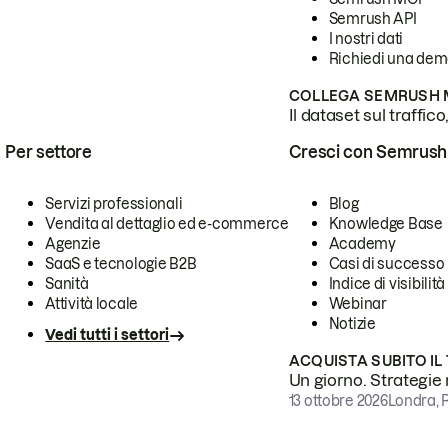
Semrush API
I nostri dati
Richiedi una de
COLLEGA SEMRUSH M
Il dataset sul traffic
Per settore
Cresci con Semrush
Servizi professionali
Blog
Vendita al dettaglio ed e-commerce
Knowledge Base
Agenzie
Academy
SaaS e tecnologie B2B
Casi di successo
Sanità
Indice di visibilità
Attività locale
Webinar
Notizie
Vedi tutti i settori
ACQUISTA SUBITO IL
Un giorno. Strategie r
13 ottobre 2026
Londra, 