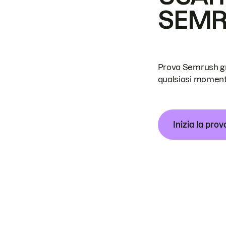
SEM
Prova Semrush grat
qualsiasi moment
Inizia la prov