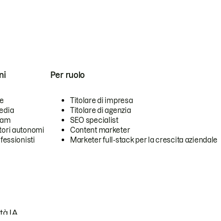
ni
Per ruolo
se
Titolare di impresa
edia
Titolare di agenzia
team
SEO specialist
tori autonomi
Content marketer
ofessionisti
Marketer full-stack per la crescita aziendale
tà IA.