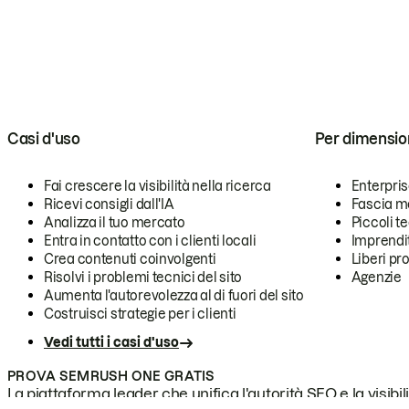
Casi d'uso
Per dimensio
Fai crescere la visibilità nella ricerca
Enterpri
Ricevi consigli dall'IA
Fascia m
Analizza il tuo mercato
Piccoli 
Entra in contatto con i clienti locali
Imprendi
Crea contenuti coinvolgenti
Liberi pr
Risolvi i problemi tecnici del sito
Agenzie
Aumenta l'autorevolezza al di fuori del sito
Costruisci strategie per i clienti
Vedi tutti i casi d'uso
PROVA SEMRUSH ONE GRATIS
La piattaforma leader che unifica l'autorità SEO e la visibili