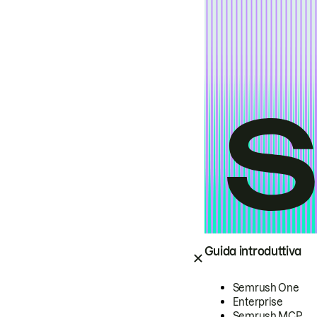
Guida introduttiva
Semrush One
Enterprise
Semrush MCP