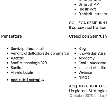
Semrush API
I nostri dati
Richiedi una de
COLLEGA SEMRUSH M
Il dataset sul traffic
Per settore
Cresci con Semrush
Servizi professionali
Blog
Vendita al dettaglio ed e-commerce
Knowledge Base
Agenzie
Academy
SaaS e tecnologie B2B
Casi di successo
Sanità
Indice di visibilità
Attività locale
Webinar
Notizie
Vedi tutti i settori
ACQUISTA SUBITO IL
Un giorno. Strategie r
13 ottobre 2026
Londra, 