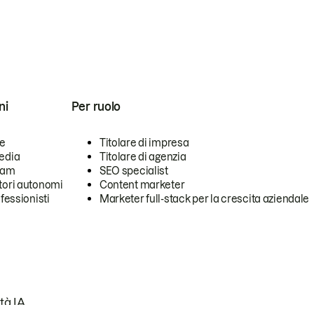
ni
Per ruolo
se
Titolare di impresa
edia
Titolare di agenzia
team
SEO specialist
tori autonomi
Content marketer
ofessionisti
Marketer full-stack per la crescita aziendale
tà IA.