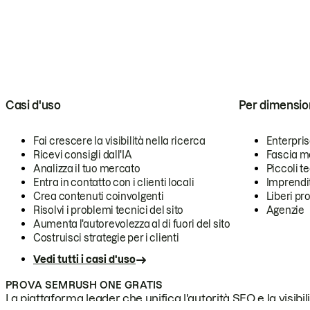
Casi d'uso
Per dimensio
Fai crescere la visibilità nella ricerca
Enterpri
Ricevi consigli dall'IA
Fascia m
Analizza il tuo mercato
Piccoli 
Entra in contatto con i clienti locali
Imprendi
Crea contenuti coinvolgenti
Liberi pr
Risolvi i problemi tecnici del sito
Agenzie
Aumenta l'autorevolezza al di fuori del sito
Costruisci strategie per i clienti
Vedi tutti i casi d'uso
PROVA SEMRUSH ONE GRATIS
La piattaforma leader che unifica l'autorità SEO e la visibili