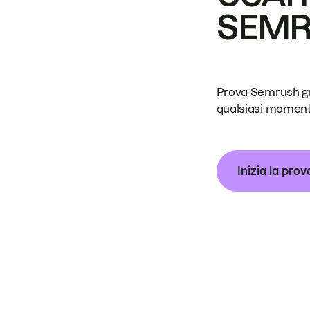
SEM
Prova Semrush grat
qualsiasi moment
Inizia la prov