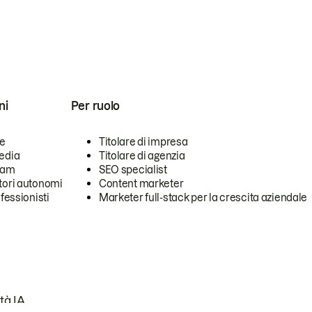
ni
Per ruolo
se
Titolare di impresa
edia
Titolare di agenzia
team
SEO specialist
tori autonomi
Content marketer
ofessionisti
Marketer full-stack per la crescita aziendale
tà IA.