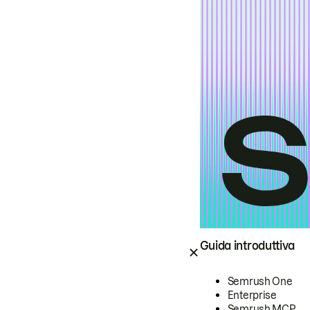
Guida introduttiva
Semrush One
Enterprise
Semrush MCP