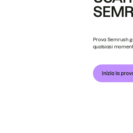
SEM
Prova Semrush grat
qualsiasi moment
Inizia la prov