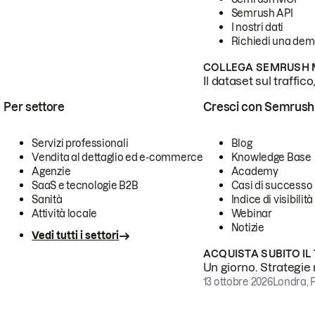
Semrush API
I nostri dati
Richiedi una de
COLLEGA SEMRUSH M
Il dataset sul traffic
Per settore
Cresci con Semrush
Servizi professionali
Blog
Vendita al dettaglio ed e-commerce
Knowledge Base
Agenzie
Academy
SaaS e tecnologie B2B
Casi di successo
Sanità
Indice di visibilità
Attività locale
Webinar
Notizie
Vedi tutti i settori
ACQUISTA SUBITO IL
Un giorno. Strategie r
13 ottobre 2026
Londra, 