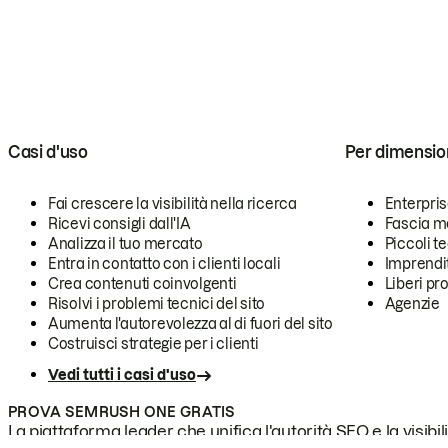
Casi d'uso
Per dimensio
Fai crescere la visibilità nella ricerca
Enterpri
Ricevi consigli dall'IA
Fascia m
Analizza il tuo mercato
Piccoli 
Entra in contatto con i clienti locali
Imprendi
Crea contenuti coinvolgenti
Liberi pr
Risolvi i problemi tecnici del sito
Agenzie
Aumenta l'autorevolezza al di fuori del sito
Costruisci strategie per i clienti
Vedi tutti i casi d'uso
PROVA SEMRUSH ONE GRATIS
La piattaforma leader che unifica l'autorità SEO e la visibili