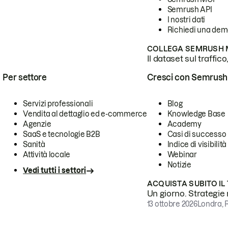
Semrush API
I nostri dati
Richiedi una de
COLLEGA SEMRUSH M
Il dataset sul traffic
Per settore
Cresci con Semrush
Servizi professionali
Blog
Vendita al dettaglio ed e-commerce
Knowledge Base
Agenzie
Academy
SaaS e tecnologie B2B
Casi di successo
Sanità
Indice di visibilità
Attività locale
Webinar
Notizie
Vedi tutti i settori
ACQUISTA SUBITO IL
Un giorno. Strategie r
13 ottobre 2026
Londra, 