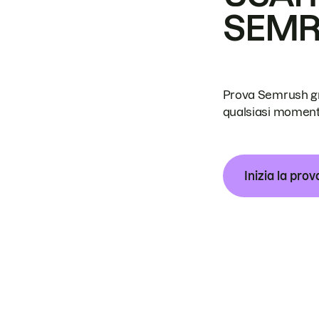
SEM
Prova Semrush grat
qualsiasi moment
Inizia la prov