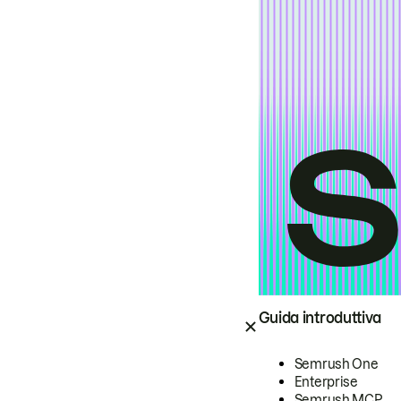
Guida introduttiva
Semrush One
Enterprise
Semrush MCP