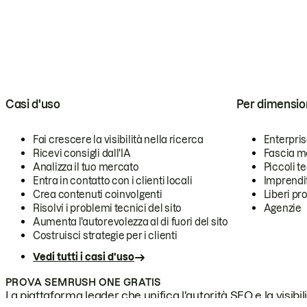
Casi d'uso
Per dimensio
Fai crescere la visibilità nella ricerca
Enterpri
Ricevi consigli dall'IA
Fascia m
Analizza il tuo mercato
Piccoli 
Entra in contatto con i clienti locali
Imprendi
Crea contenuti coinvolgenti
Liberi pr
Risolvi i problemi tecnici del sito
Agenzie
Aumenta l'autorevolezza al di fuori del sito
Costruisci strategie per i clienti
Vedi tutti i casi d'uso
PROVA SEMRUSH ONE GRATIS
La piattaforma leader che unifica l'autorità SEO e la visibili