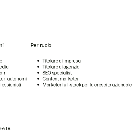
ni
Per ruolo
se
Titolare di impresa
edia
Titolare di agenzia
team
SEO specialist
tori autonomi
Content marketer
ofessionisti
Marketer full-stack per la crescita aziendale
tà IA.