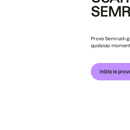
SEM
Prova Semrush grat
qualsiasi moment
Inizia la prov