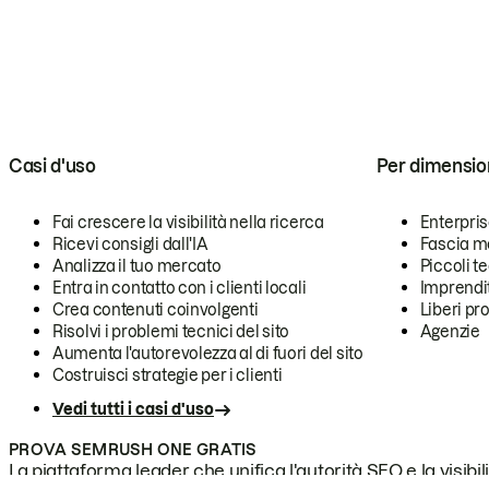
Casi d'uso
Per dimensio
Fai crescere la visibilità nella ricerca
Enterpri
Ricevi consigli dall'IA
Fascia m
Analizza il tuo mercato
Piccoli 
Entra in contatto con i clienti locali
Imprendi
Crea contenuti coinvolgenti
Liberi pr
Risolvi i problemi tecnici del sito
Agenzie
Aumenta l'autorevolezza al di fuori del sito
Costruisci strategie per i clienti
Vedi tutti i casi d'uso
PROVA SEMRUSH ONE GRATIS
La piattaforma leader che unifica l'autorità SEO e la visibili