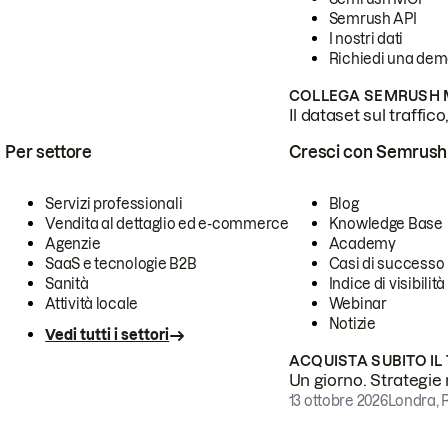
Semrush API
I nostri dati
Richiedi una de
COLLEGA SEMRUSH M
Il dataset sul traffic
Per settore
Cresci con Semrush
Servizi professionali
Blog
Vendita al dettaglio ed e-commerce
Knowledge Base
Agenzie
Academy
SaaS e tecnologie B2B
Casi di successo
Sanità
Indice di visibilità
Attività locale
Webinar
Notizie
Vedi tutti i settori
ACQUISTA SUBITO IL
Un giorno. Strategie r
13 ottobre 2026
Londra, 