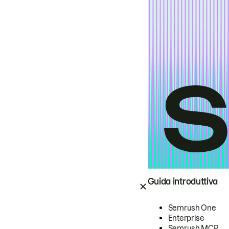
Guida introduttiva
Semrush One
Enterprise
Semrush MCP