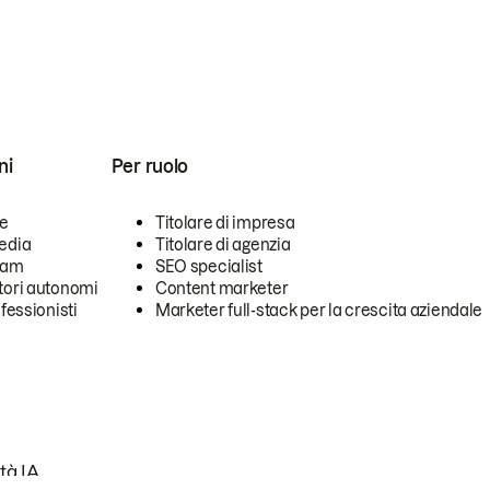
ni
Per ruolo
se
Titolare di impresa
edia
Titolare di agenzia
team
SEO specialist
tori autonomi
Content marketer
ofessionisti
Marketer full-stack per la crescita aziendale
tà IA.