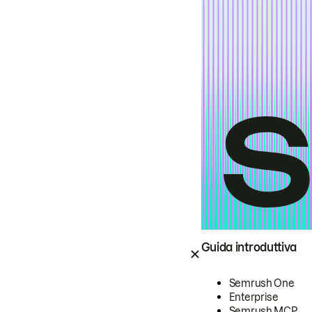
Guida introduttiva
Semrush One
Enterprise
Semrush MCP