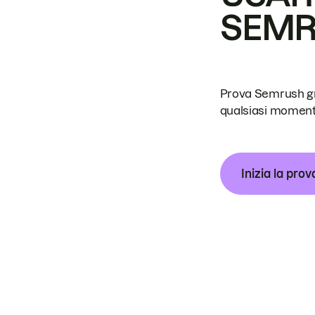
SEM
Prova Semrush grat
qualsiasi moment
Inizia la prov