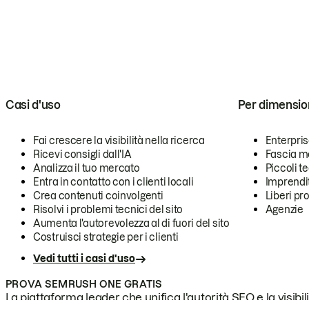
Casi d'uso
Per dimensio
Fai crescere la visibilità nella ricerca
Enterpri
Ricevi consigli dall'IA
Fascia m
Analizza il tuo mercato
Piccoli 
Entra in contatto con i clienti locali
Imprendi
Crea contenuti coinvolgenti
Liberi pr
Risolvi i problemi tecnici del sito
Agenzie
Aumenta l'autorevolezza al di fuori del sito
Costruisci strategie per i clienti
Vedi tutti i casi d'uso
PROVA SEMRUSH ONE GRATIS
La piattaforma leader che unifica l'autorità SEO e la visibili