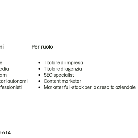
ni
Per ruolo
se
Titolare di impresa
edia
Titolare di agenzia
team
SEO specialist
tori autonomi
Content marketer
ofessionisti
Marketer full-stack per la crescita aziendale
tà IA.