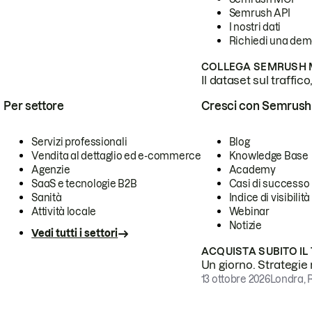
Semrush API
I nostri dati
Richiedi una de
COLLEGA SEMRUSH M
Il dataset sul traffic
Per settore
Cresci con Semrush
Servizi professionali
Blog
Vendita al dettaglio ed e-commerce
Knowledge Base
Agenzie
Academy
SaaS e tecnologie B2B
Casi di successo
Sanità
Indice di visibilità
Attività locale
Webinar
Notizie
Vedi tutti i settori
ACQUISTA SUBITO IL
Un giorno. Strategie r
13 ottobre 2026
Londra, 