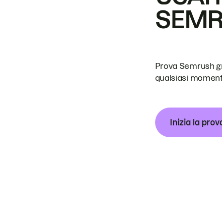
SEM
Prova Semrush grat
qualsiasi moment
Inizia la prov