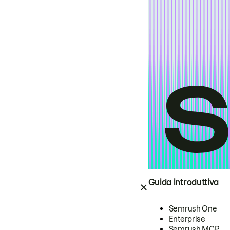
Guida introduttiva
Semrush One
Enterprise
Semrush MCP