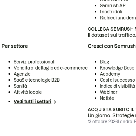
Semrush API
I nostri dati
Richiedi una de
COLLEGA SEMRUSH M
Il dataset sul traffic
Per settore
Cresci con Semrush
Servizi professionali
Blog
Vendita al dettaglio ed e-commerce
Knowledge Base
Agenzie
Academy
SaaS e tecnologie B2B
Casi di successo
Sanità
Indice di visibilità
Attività locale
Webinar
Notizie
Vedi tutti i settori
ACQUISTA SUBITO IL
Un giorno. Strategie r
13 ottobre 2026
Londra, 