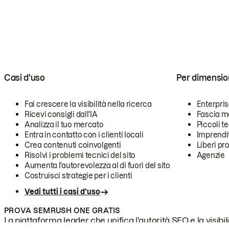
Casi d'uso
Per dimensio
Fai crescere la visibilità nella ricerca
Enterpri
Ricevi consigli dall'IA
Fascia m
Analizza il tuo mercato
Piccoli 
Entra in contatto con i clienti locali
Imprendi
Crea contenuti coinvolgenti
Liberi pr
Risolvi i problemi tecnici del sito
Agenzie
Aumenta l'autorevolezza al di fuori del sito
Costruisci strategie per i clienti
Vedi tutti i casi d'uso
PROVA SEMRUSH ONE GRATIS
La piattaforma leader che unifica l'autorità SEO e la visibili