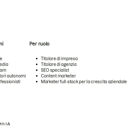
ni
Per ruolo
se
Titolare di impresa
edia
Titolare di agenzia
team
SEO specialist
tori autonomi
Content marketer
ofessionisti
Marketer full-stack per la crescita aziendale
tà IA.