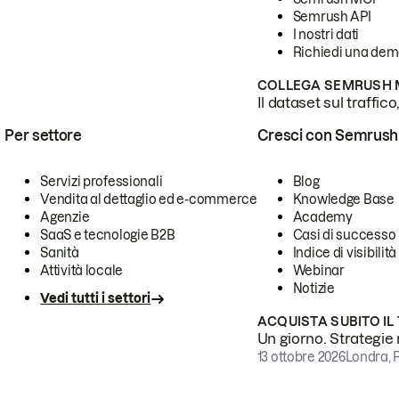
Semrush API
I nostri dati
Richiedi una de
COLLEGA SEMRUSH M
Il dataset sul traffic
Per settore
Cresci con Semrush
Servizi professionali
Blog
Vendita al dettaglio ed e-commerce
Knowledge Base
Agenzie
Academy
SaaS e tecnologie B2B
Casi di successo
Sanità
Indice di visibilità
Attività locale
Webinar
Notizie
Vedi tutti i settori
ACQUISTA SUBITO IL
Un giorno. Strategie r
13 ottobre 2026
Londra, 