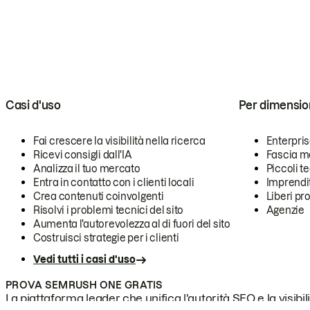
Casi d'uso
Per dimensio
Fai crescere la visibilità nella ricerca
Enterpri
Ricevi consigli dall'IA
Fascia m
Analizza il tuo mercato
Piccoli 
Entra in contatto con i clienti locali
Imprendi
Crea contenuti coinvolgenti
Liberi pr
Risolvi i problemi tecnici del sito
Agenzie
Aumenta l'autorevolezza al di fuori del sito
Costruisci strategie per i clienti
Vedi tutti i casi d'uso
PROVA SEMRUSH ONE GRATIS
La piattaforma leader che unifica l'autorità SEO e la visibili