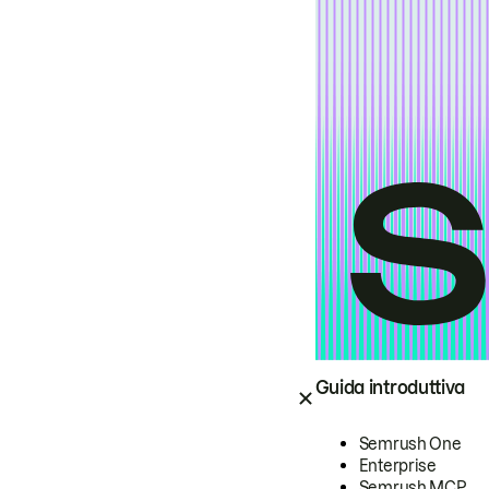
Guida introduttiva
Semrush One
Enterprise
Semrush MCP