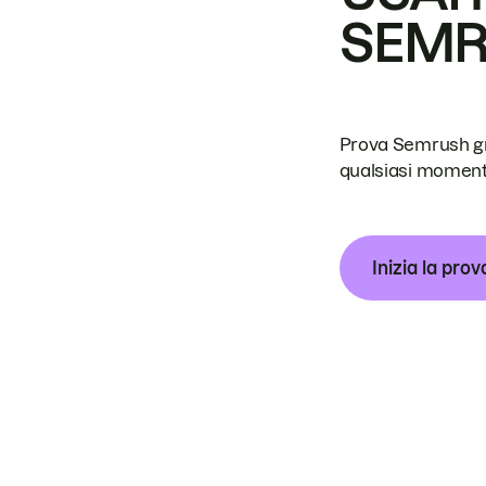
SEM
Prova Semrush grat
qualsiasi moment
Inizia la prov