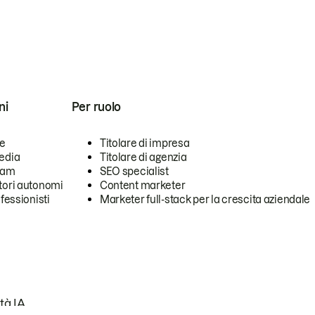
ni
Per ruolo
se
Titolare di impresa
edia
Titolare di agenzia
team
SEO specialist
tori autonomi
Content marketer
ofessionisti
Marketer full-stack per la crescita aziendale
tà IA.