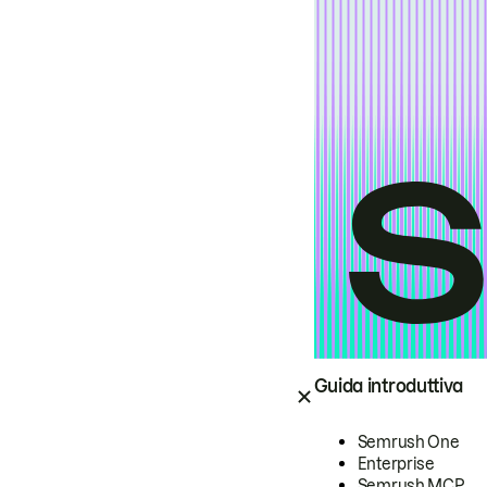
Guida introduttiva
Semrush One
Enterprise
Semrush MCP