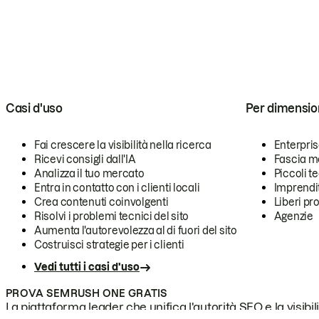
Casi d'uso
Per dimensio
Fai crescere la visibilità nella ricerca
Enterpri
Ricevi consigli dall'IA
Fascia m
Analizza il tuo mercato
Piccoli 
Entra in contatto con i clienti locali
Imprendi
Crea contenuti coinvolgenti
Liberi pr
Risolvi i problemi tecnici del sito
Agenzie
Aumenta l'autorevolezza al di fuori del sito
Costruisci strategie per i clienti
Vedi tutti i casi d'uso
PROVA SEMRUSH ONE GRATIS
La piattaforma leader che unifica l'autorità SEO e la visibili