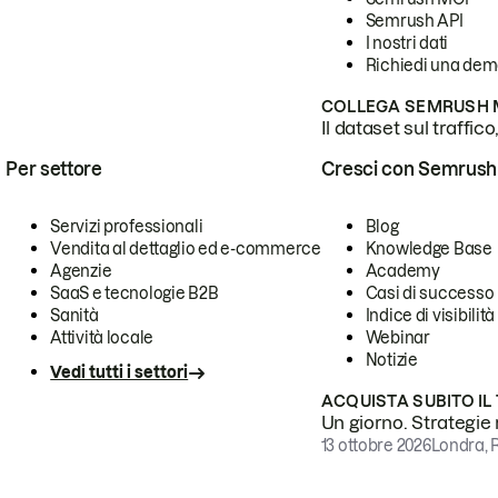
Semrush API
I nostri dati
Richiedi una de
COLLEGA SEMRUSH M
Il dataset sul traffic
Per settore
Cresci con Semrush
Servizi professionali
Blog
Vendita al dettaglio ed e-commerce
Knowledge Base
Agenzie
Academy
SaaS e tecnologie B2B
Casi di successo
Sanità
Indice di visibilità
Attività locale
Webinar
Notizie
Vedi tutti i settori
ACQUISTA SUBITO IL
Un giorno. Strategie r
13 ottobre 2026
Londra, 