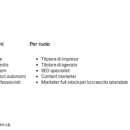
ni
Per ruolo
se
Titolare di impresa
edia
Titolare di agenzia
team
SEO specialist
tori autonomi
Content marketer
ofessionisti
Marketer full-stack per la crescita aziendale
tà IA.