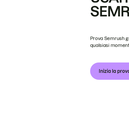
SEM
Prova Semrush grat
qualsiasi moment
Inizia la prov