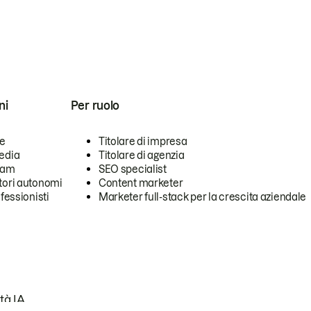
ni
Per ruolo
se
Titolare di impresa
edia
Titolare di agenzia
team
SEO specialist
tori autonomi
Content marketer
ofessionisti
Marketer full-stack per la crescita aziendale
tà IA.