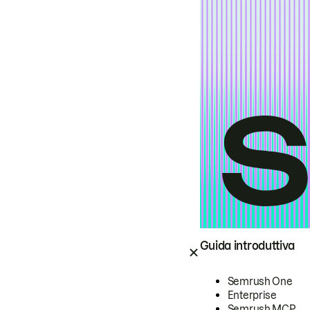
Guida introduttiva
Semrush One
Enterprise
Semrush MCP