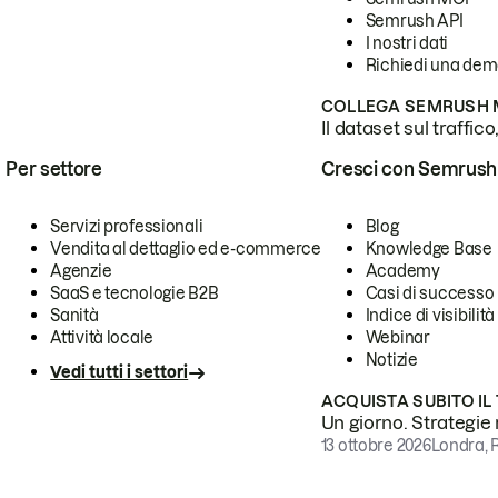
Semrush API
I nostri dati
Richiedi una de
COLLEGA SEMRUSH M
Il dataset sul traffic
Per settore
Cresci con Semrush
Servizi professionali
Blog
Vendita al dettaglio ed e-commerce
Knowledge Base
Agenzie
Academy
SaaS e tecnologie B2B
Casi di successo
Sanità
Indice di visibilità
Attività locale
Webinar
Notizie
Vedi tutti i settori
ACQUISTA SUBITO IL
Un giorno. Strategie r
13 ottobre 2026
Londra, 