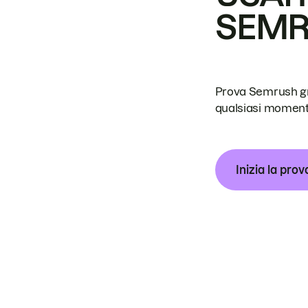
SEM
Prova Semrush grat
qualsiasi moment
Inizia la prov