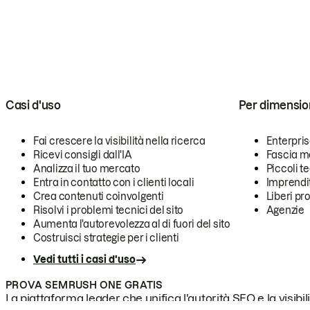
Casi d'uso
Per dimensio
Fai crescere la visibilità nella ricerca
Enterpri
Ricevi consigli dall'IA
Fascia m
Analizza il tuo mercato
Piccoli 
Entra in contatto con i clienti locali
Imprendi
Crea contenuti coinvolgenti
Liberi pr
Risolvi i problemi tecnici del sito
Agenzie
Aumenta l'autorevolezza al di fuori del sito
Costruisci strategie per i clienti
Vedi tutti i casi d'uso
PROVA SEMRUSH ONE GRATIS
La piattaforma leader che unifica l'autorità SEO e la visibili