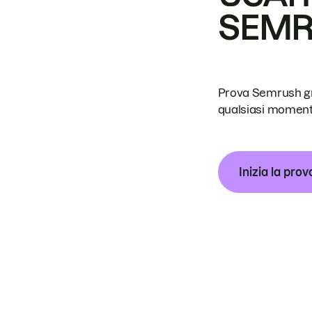
SEM
Prova Semrush grat
qualsiasi moment
Inizia la prov