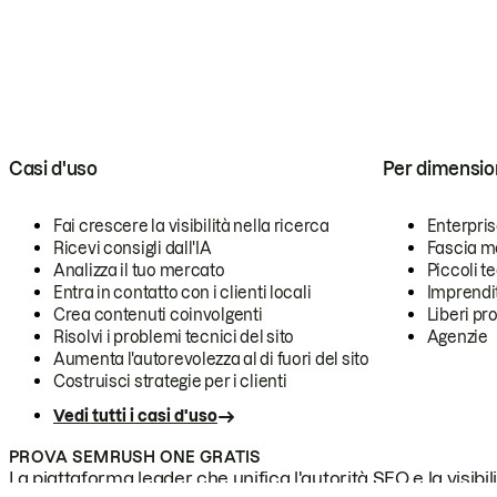
Casi d'uso
Per dimensio
Fai crescere la visibilità nella ricerca
Enterpri
Ricevi consigli dall'IA
Fascia m
Analizza il tuo mercato
Piccoli 
Entra in contatto con i clienti locali
Imprendi
Crea contenuti coinvolgenti
Liberi pr
Risolvi i problemi tecnici del sito
Agenzie
Aumenta l'autorevolezza al di fuori del sito
Costruisci strategie per i clienti
Vedi tutti i casi d'uso
PROVA SEMRUSH ONE GRATIS
La piattaforma leader che unifica l'autorità SEO e la visibili