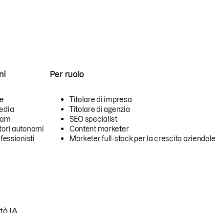
ni
Per ruolo
se
Titolare di impresa
edia
Titolare di agenzia
team
SEO specialist
tori autonomi
Content marketer
ofessionisti
Marketer full-stack per la crescita aziendale
tà IA.