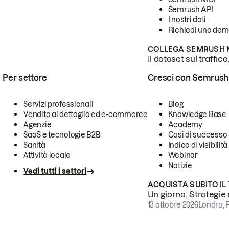
Semrush API
I nostri dati
Richiedi una de
COLLEGA SEMRUSH M
Il dataset sul traffic
Per settore
Cresci con Semrush
Servizi professionali
Blog
Vendita al dettaglio ed e-commerce
Knowledge Base
Agenzie
Academy
SaaS e tecnologie B2B
Casi di successo
Sanità
Indice di visibilità
Attività locale
Webinar
Notizie
Vedi tutti i settori
ACQUISTA SUBITO IL
Un giorno. Strategie r
13 ottobre 2026
Londra, 