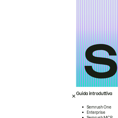
Guida introduttiva
Semrush One
Enterprise
Semrush MCP