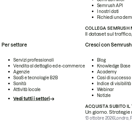
Semrush API
I nostri dati
Richiedi una de
COLLEGA SEMRUSH M
Il dataset sul traffic
Per settore
Cresci con Semrush
Servizi professionali
Blog
Vendita al dettaglio ed e-commerce
Knowledge Base
Agenzie
Academy
SaaS e tecnologie B2B
Casi di successo
Sanità
Indice di visibilità
Attività locale
Webinar
Notizie
Vedi tutti i settori
ACQUISTA SUBITO IL
Un giorno. Strategie r
13 ottobre 2026
Londra, 