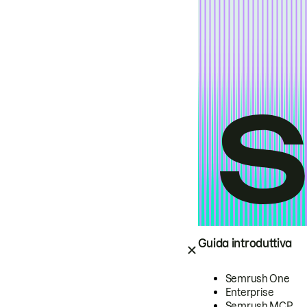
Guida introduttiva
Semrush One
Enterprise
Semrush MCP