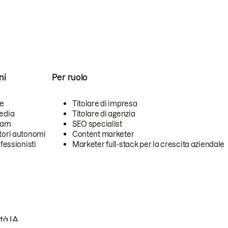
ni
Per ruolo
se
Titolare di impresa
edia
Titolare di agenzia
team
SEO specialist
tori autonomi
Content marketer
ofessionisti
Marketer full-stack per la crescita aziendale
tà IA.