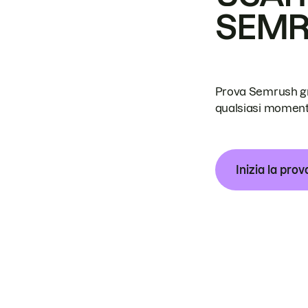
SEM
Prova Semrush grat
qualsiasi moment
Inizia la prov