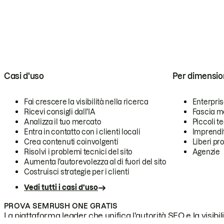
Casi d'uso
Per dimensio
Fai crescere la visibilità nella ricerca
Enterpri
Ricevi consigli dall'IA
Fascia m
Analizza il tuo mercato
Piccoli 
Entra in contatto con i clienti locali
Imprendi
Crea contenuti coinvolgenti
Liberi pr
Risolvi i problemi tecnici del sito
Agenzie
Aumenta l'autorevolezza al di fuori del sito
Costruisci strategie per i clienti
Vedi tutti i casi d'uso
PROVA SEMRUSH ONE GRATIS
La piattaforma leader che unifica l'autorità SEO e la visibili