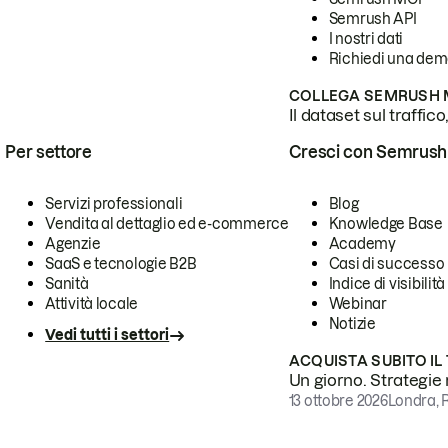
Semrush API
I nostri dati
Richiedi una de
COLLEGA SEMRUSH M
Il dataset sul traffic
Per settore
Cresci con Semrush
Servizi professionali
Blog
Vendita al dettaglio ed e-commerce
Knowledge Base
Agenzie
Academy
SaaS e tecnologie B2B
Casi di successo
Sanità
Indice di visibilità
Attività locale
Webinar
Notizie
Vedi tutti i settori
ACQUISTA SUBITO IL
Un giorno. Strategie r
13 ottobre 2026
Londra, 