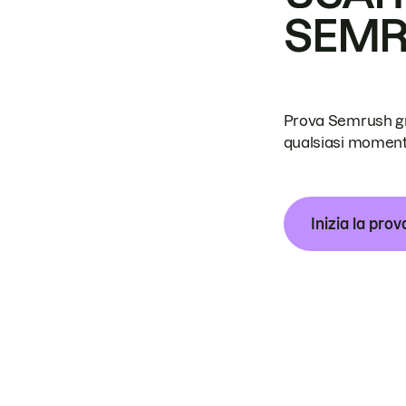
SEM
Prova Semrush grat
qualsiasi moment
Inizia la prov