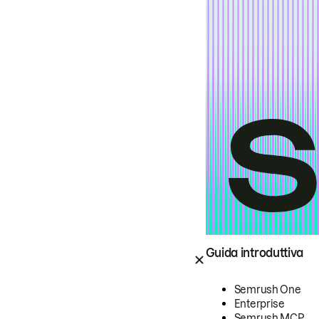
Guida introduttiva
Semrush One
Enterprise
Semrush MCP