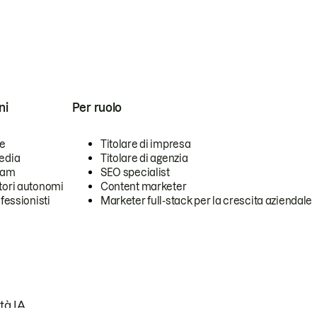
ni
Per ruolo
se
Titolare di impresa
edia
Titolare di agenzia
team
SEO specialist
tori autonomi
Content marketer
ofessionisti
Marketer full-stack per la crescita aziendale
tà IA.