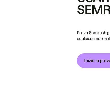
SEM
Prova Semrush grat
qualsiasi moment
Inizia la prov