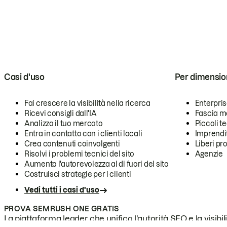
Casi d'uso
Per dimensio
Fai crescere la visibilità nella ricerca
Enterpri
Ricevi consigli dall'IA
Fascia m
Analizza il tuo mercato
Piccoli 
Entra in contatto con i clienti locali
Imprendi
Crea contenuti coinvolgenti
Liberi pr
Risolvi i problemi tecnici del sito
Agenzie
Aumenta l'autorevolezza al di fuori del sito
Costruisci strategie per i clienti
Vedi tutti i casi d'uso
PROVA SEMRUSH ONE GRATIS
La piattaforma leader che unifica l'autorità SEO e la visibili