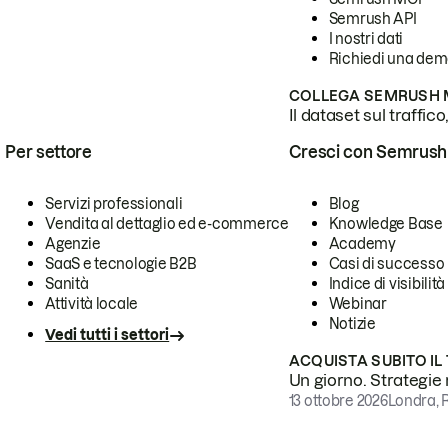
Semrush API
I nostri dati
Richiedi una de
COLLEGA SEMRUSH M
Il dataset sul traffic
Per settore
Cresci con Semrush
Servizi professionali
Blog
Vendita al dettaglio ed e-commerce
Knowledge Base
Agenzie
Academy
SaaS e tecnologie B2B
Casi di successo
Sanità
Indice di visibilità
Attività locale
Webinar
Notizie
Vedi tutti i settori
ACQUISTA SUBITO IL
Un giorno. Strategie r
13 ottobre 2026
Londra, 