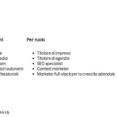
ni
Per ruolo
se
Titolare di impresa
edia
Titolare di agenzia
team
SEO specialist
tori autonomi
Content marketer
ofessionisti
Marketer full-stack per la crescita aziendale
tà IA.