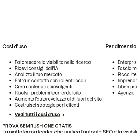
Casi d'uso
Per dimensio
Fai crescere la visibilità nella ricerca
Enterpri
Ricevi consigli dall'IA
Fascia m
Analizza il tuo mercato
Piccoli 
Entra in contatto con i clienti locali
Imprendi
Crea contenuti coinvolgenti
Liberi pr
Risolvi i problemi tecnici del sito
Agenzie
Aumenta l'autorevolezza al di fuori del sito
Costruisci strategie per i clienti
Vedi tutti i casi d'uso
PROVA SEMRUSH ONE GRATIS
La piattaforma leader che unifica l'autorità SEO e la visibili