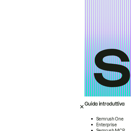
Guida introduttiva
Semrush One
Enterprise
Semrush MCP