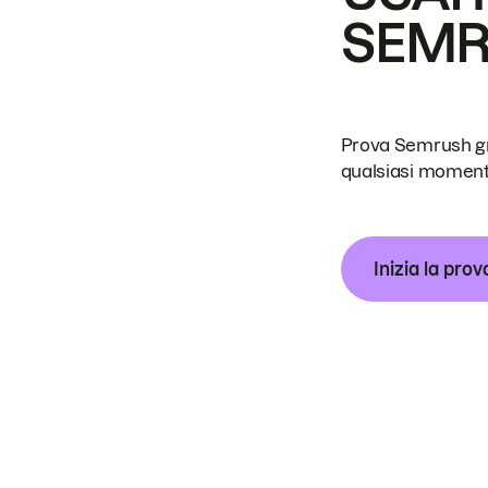
SEM
Prova Semrush grat
qualsiasi moment
Inizia la prov