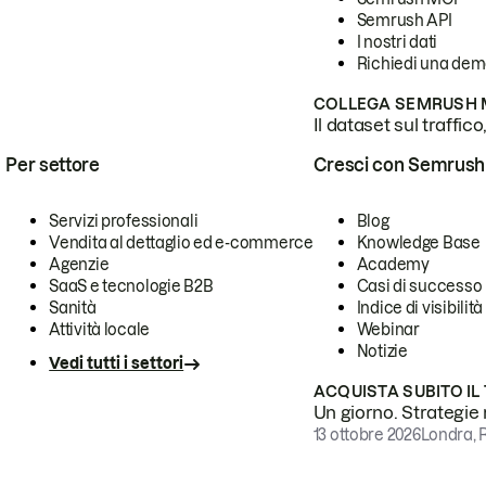
Semrush API
I nostri dati
Richiedi una de
COLLEGA SEMRUSH M
Il dataset sul traffic
Per settore
Cresci con Semrush
Servizi professionali
Blog
Vendita al dettaglio ed e-commerce
Knowledge Base
Agenzie
Academy
SaaS e tecnologie B2B
Casi di successo
Sanità
Indice di visibilità
Attività locale
Webinar
Notizie
Vedi tutti i settori
ACQUISTA SUBITO IL
Un giorno. Strategie r
13 ottobre 2026
Londra, 