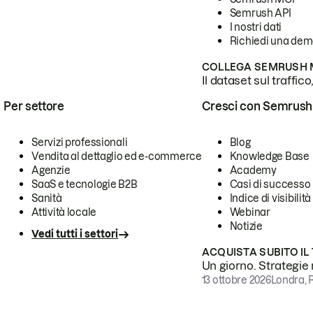
Semrush API
I nostri dati
Richiedi una de
COLLEGA SEMRUSH M
Il dataset sul traffic
Per settore
Cresci con Semrush
Servizi professionali
Blog
Vendita al dettaglio ed e-commerce
Knowledge Base
Agenzie
Academy
SaaS e tecnologie B2B
Casi di successo
Sanità
Indice di visibilità
Attività locale
Webinar
Notizie
Vedi tutti i settori
ACQUISTA SUBITO IL
Un giorno. Strategie r
13 ottobre 2026
Londra, 