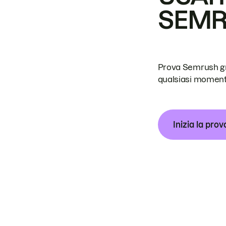
SEM
Prova Semrush grat
qualsiasi moment
Inizia la prov