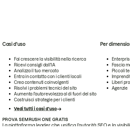
Casi d'uso
Per dimensio
Fai crescere la visibilità nella ricerca
Enterpri
Ricevi consigli dall'IA
Fascia m
Analizza il tuo mercato
Piccoli 
Entra in contatto con i clienti locali
Imprendi
Crea contenuti coinvolgenti
Liberi pr
Risolvi i problemi tecnici del sito
Agenzie
Aumenta l'autorevolezza al di fuori del sito
Costruisci strategie per i clienti
Vedi tutti i casi d'uso
PROVA SEMRUSH ONE GRATIS
La piattaforma leader che unifica l'autorità SEO e la visibili