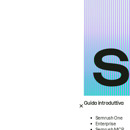
Guida introduttiva
Semrush One
Enterprise
Semrush MCP