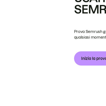
SEM
Prova Semrush grat
qualsiasi moment
Inizia la prov