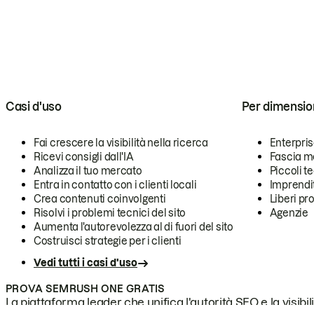
Casi d'uso
Per dimensio
Fai crescere la visibilità nella ricerca
Enterpri
Ricevi consigli dall'IA
Fascia m
Analizza il tuo mercato
Piccoli 
Entra in contatto con i clienti locali
Imprendi
Crea contenuti coinvolgenti
Liberi pr
Risolvi i problemi tecnici del sito
Agenzie
Aumenta l'autorevolezza al di fuori del sito
Costruisci strategie per i clienti
Vedi tutti i casi d'uso
PROVA SEMRUSH ONE GRATIS
La piattaforma leader che unifica l'autorità SEO e la visibili