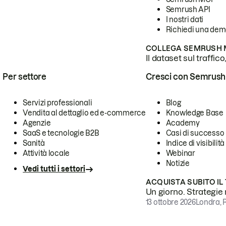
Semrush API
I nostri dati
Richiedi una de
COLLEGA SEMRUSH M
Il dataset sul traffic
Per settore
Cresci con Semrush
Servizi professionali
Blog
Vendita al dettaglio ed e-commerce
Knowledge Base
Agenzie
Academy
SaaS e tecnologie B2B
Casi di successo
Sanità
Indice di visibilità
Attività locale
Webinar
Notizie
Vedi tutti i settori
ACQUISTA SUBITO IL
Un giorno. Strategie r
13 ottobre 2026
Londra, 