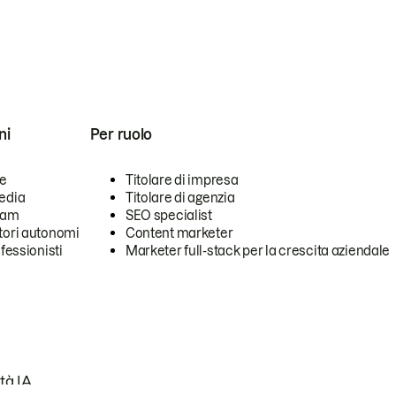
ni
Per ruolo
se
Titolare di impresa
edia
Titolare di agenzia
team
SEO specialist
tori autonomi
Content marketer
ofessionisti
Marketer full-stack per la crescita aziendale
tà IA.