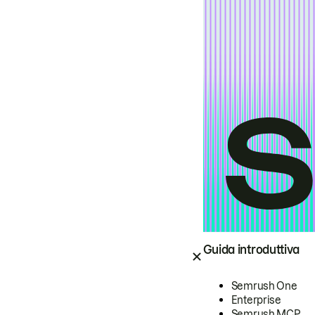
Guida introduttiva
Semrush One
Enterprise
Semrush MCP