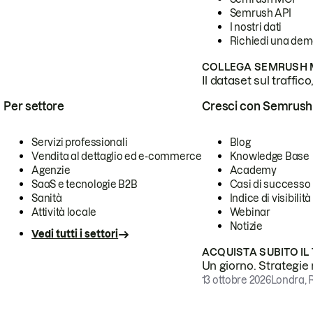
Semrush API
I nostri dati
Richiedi una de
COLLEGA SEMRUSH M
Il dataset sul traffic
Per settore
Cresci con Semrush
Servizi professionali
Blog
Vendita al dettaglio ed e-commerce
Knowledge Base
Agenzie
Academy
SaaS e tecnologie B2B
Casi di successo
Sanità
Indice di visibilità
Attività locale
Webinar
Notizie
Vedi tutti i settori
ACQUISTA SUBITO IL
Un giorno. Strategie r
13 ottobre 2026
Londra, 