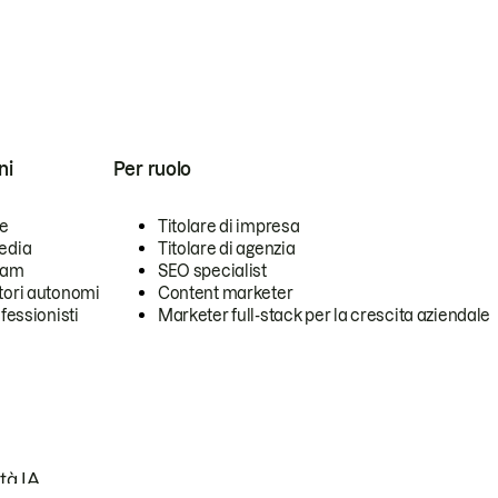
ni
Per ruolo
se
Titolare di impresa
edia
Titolare di agenzia
team
SEO specialist
tori autonomi
Content marketer
ofessionisti
Marketer full-stack per la crescita aziendale
tà IA.