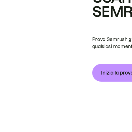
SEM
Prova Semrush grat
qualsiasi moment
Inizia la prov