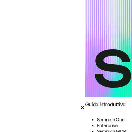
Guida introduttiva
Semrush One
Enterprise
Semrush MCP