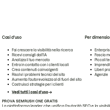
Casi d'uso
Per dimensio
Fai crescere la visibilità nella ricerca
Enterpri
Ricevi consigli dall'IA
Fascia m
Analizza il tuo mercato
Piccoli 
Entra in contatto con i clienti locali
Imprendi
Crea contenuti coinvolgenti
Liberi pr
Risolvi i problemi tecnici del sito
Agenzie
Aumenta l'autorevolezza al di fuori del sito
Costruisci strategie per i clienti
Vedi tutti i casi d'uso
PROVA SEMRUSH ONE GRATIS
La piattaforma leader che unifica l'autorità SEO e la visibili