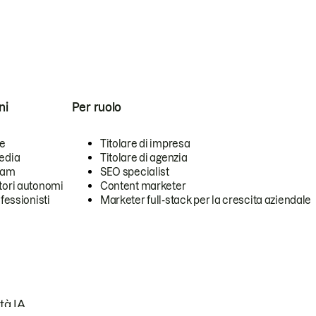
ni
Per ruolo
se
Titolare di impresa
edia
Titolare di agenzia
team
SEO specialist
tori autonomi
Content marketer
ofessionisti
Marketer full-stack per la crescita aziendale
tà IA.