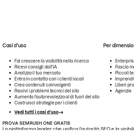
Casi d'uso
Per dimensio
Fai crescere la visibilità nella ricerca
Enterpri
Ricevi consigli dall'IA
Fascia m
Analizza il tuo mercato
Piccoli 
Entra in contatto con i clienti locali
Imprendi
Crea contenuti coinvolgenti
Liberi pr
Risolvi i problemi tecnici del sito
Agenzie
Aumenta l'autorevolezza al di fuori del sito
Costruisci strategie per i clienti
Vedi tutti i casi d'uso
PROVA SEMRUSH ONE GRATIS
La piattaforma leader che unifica l'autorità SEO e la visibili