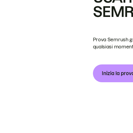
SEM
Prova Semrush grat
qualsiasi moment
Inizia la prov