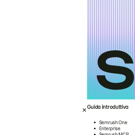
Guida introduttiva
Semrush One
Enterprise
Semrush MCP