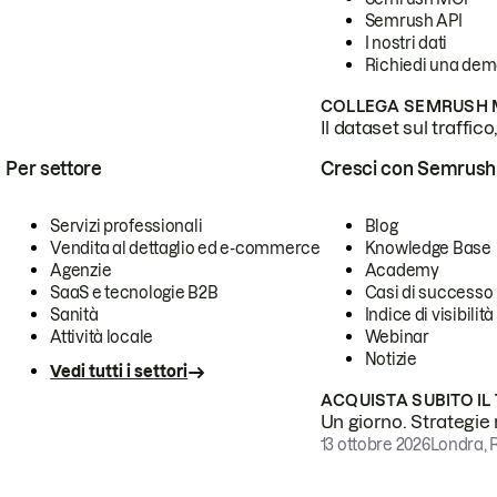
Semrush API
I nostri dati
Richiedi una de
COLLEGA SEMRUSH M
Il dataset sul traffic
Per settore
Cresci con Semrush
Servizi professionali
Blog
Vendita al dettaglio ed e-commerce
Knowledge Base
Agenzie
Academy
SaaS e tecnologie B2B
Casi di successo
Sanità
Indice di visibilità
Attività locale
Webinar
Notizie
Vedi tutti i settori
ACQUISTA SUBITO IL
Un giorno. Strategie r
13 ottobre 2026
Londra, 