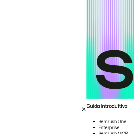
Guida introduttiva
Semrush One
Enterprise
Semrush MCP