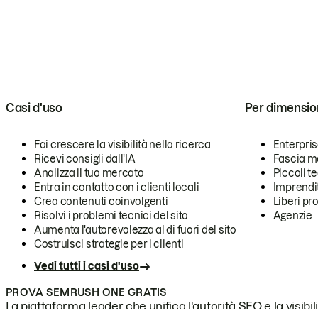
Casi d'uso
Per dimensio
Fai crescere la visibilità nella ricerca
Enterpri
Ricevi consigli dall'IA
Fascia m
Analizza il tuo mercato
Piccoli 
Entra in contatto con i clienti locali
Imprendi
Crea contenuti coinvolgenti
Liberi pr
Risolvi i problemi tecnici del sito
Agenzie
Aumenta l'autorevolezza al di fuori del sito
Costruisci strategie per i clienti
Vedi tutti i casi d'uso
PROVA SEMRUSH ONE GRATIS
La piattaforma leader che unifica l'autorità SEO e la visibili