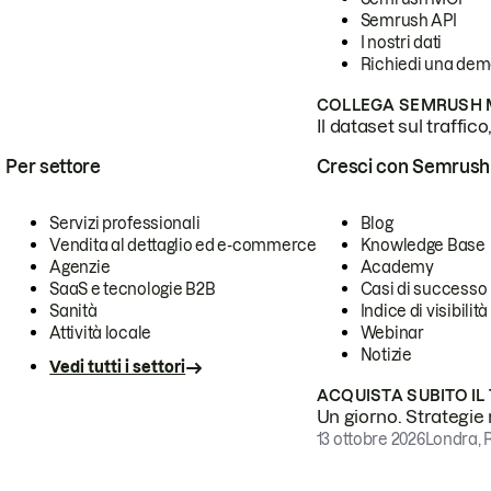
Semrush API
I nostri dati
Richiedi una de
COLLEGA SEMRUSH M
Il dataset sul traffic
Per settore
Cresci con Semrush
Servizi professionali
Blog
Vendita al dettaglio ed e-commerce
Knowledge Base
Agenzie
Academy
SaaS e tecnologie B2B
Casi di successo
Sanità
Indice di visibilità
Attività locale
Webinar
Notizie
Vedi tutti i settori
ACQUISTA SUBITO IL
Un giorno. Strategie r
13 ottobre 2026
Londra, 