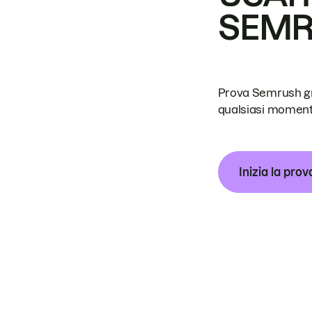
SEM
Prova Semrush grat
qualsiasi moment
Inizia la prov