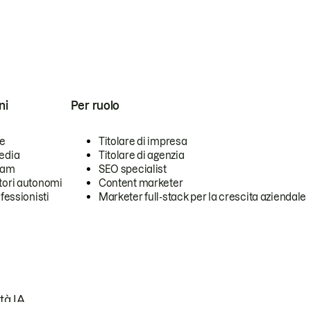
ni
Per ruolo
se
Titolare di impresa
edia
Titolare di agenzia
team
SEO specialist
tori autonomi
Content marketer
ofessionisti
Marketer full-stack per la crescita aziendale
tà IA.