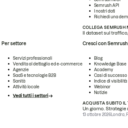
Semrush API
I nostri dati
Richiedi una de
COLLEGA SEMRUSH M
Il dataset sul traffic
Per settore
Cresci con Semrush
Servizi professionali
Blog
Vendita al dettaglio ed e-commerce
Knowledge Base
Agenzie
Academy
SaaS e tecnologie B2B
Casi di successo
Sanità
Indice di visibilità
Attività locale
Webinar
Notizie
Vedi tutti i settori
ACQUISTA SUBITO IL
Un giorno. Strategie r
13 ottobre 2026
Londra, 