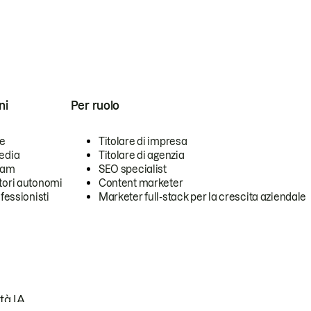
ni
Per ruolo
se
Titolare di impresa
edia
Titolare di agenzia
team
SEO specialist
tori autonomi
Content marketer
ofessionisti
Marketer full-stack per la crescita aziendale
tà IA.