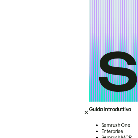
Guida introduttiva
Semrush One
Enterprise
Semrush MCP