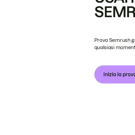
SEM
Prova Semrush grat
qualsiasi moment
Inizia la prov