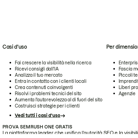
Casi d'uso
Per dimensio
Fai crescere la visibilità nella ricerca
Enterpri
Ricevi consigli dall'IA
Fascia m
Analizza il tuo mercato
Piccoli 
Entra in contatto con i clienti locali
Imprendi
Crea contenuti coinvolgenti
Liberi pr
Risolvi i problemi tecnici del sito
Agenzie
Aumenta l'autorevolezza al di fuori del sito
Costruisci strategie per i clienti
Vedi tutti i casi d'uso
PROVA SEMRUSH ONE GRATIS
La piattaforma leader che unifica l'autorità SEO e la visibili