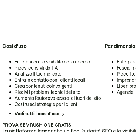
Casi d'uso
Per dimensio
Fai crescere la visibilità nella ricerca
Enterpri
Ricevi consigli dall'IA
Fascia m
Analizza il tuo mercato
Piccoli 
Entra in contatto con i clienti locali
Imprendi
Crea contenuti coinvolgenti
Liberi pr
Risolvi i problemi tecnici del sito
Agenzie
Aumenta l'autorevolezza al di fuori del sito
Costruisci strategie per i clienti
Vedi tutti i casi d'uso
PROVA SEMRUSH ONE GRATIS
La piattaforma leader che unifica l'autorità SEO e la visibili