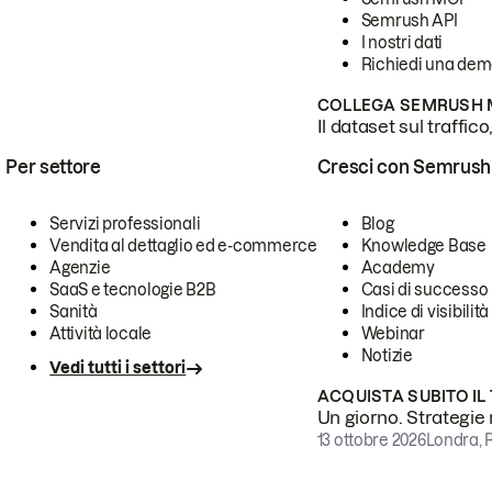
Semrush API
I nostri dati
Richiedi una de
COLLEGA SEMRUSH M
Il dataset sul traffic
Per settore
Cresci con Semrush
Servizi professionali
Blog
Vendita al dettaglio ed e-commerce
Knowledge Base
Agenzie
Academy
SaaS e tecnologie B2B
Casi di successo
Sanità
Indice di visibilità
Attività locale
Webinar
Notizie
Vedi tutti i settori
ACQUISTA SUBITO IL
Un giorno. Strategie r
13 ottobre 2026
Londra, 