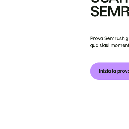
SEM
Prova Semrush grat
qualsiasi moment
Inizia la prov