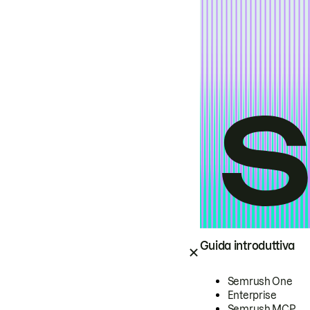
Guida introduttiva
Semrush One
Enterprise
Semrush MCP