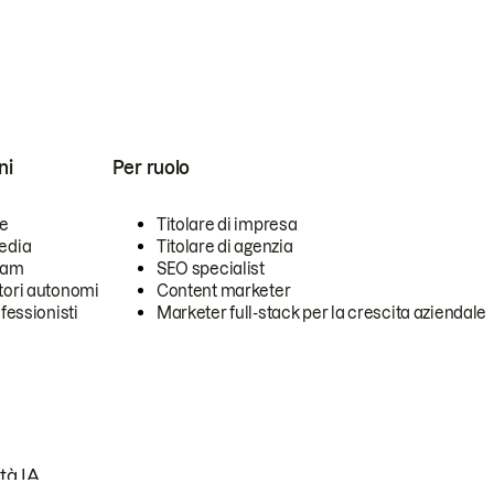
ni
Per ruolo
se
Titolare di impresa
edia
Titolare di agenzia
team
SEO specialist
tori autonomi
Content marketer
ofessionisti
Marketer full-stack per la crescita aziendale
tà IA.