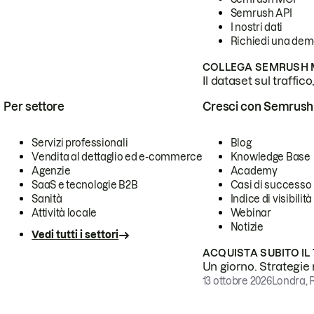
Semrush API
I nostri dati
Richiedi una de
COLLEGA SEMRUSH M
Il dataset sul traffic
Per settore
Cresci con Semrush
Servizi professionali
Blog
Vendita al dettaglio ed e-commerce
Knowledge Base
Agenzie
Academy
SaaS e tecnologie B2B
Casi di successo
Sanità
Indice di visibilità
Attività locale
Webinar
Notizie
Vedi tutti i settori
ACQUISTA SUBITO IL
Un giorno. Strategie r
13 ottobre 2026
Londra, 