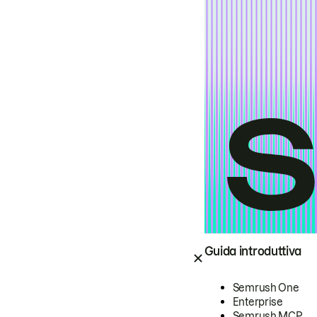
Guida introduttiva
Semrush One
Enterprise
Semrush MCP