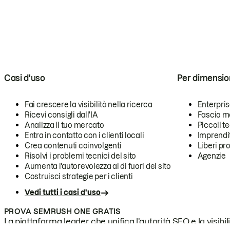
Casi d'uso
Per dimensio
Fai crescere la visibilità nella ricerca
Enterpri
Ricevi consigli dall'IA
Fascia m
Analizza il tuo mercato
Piccoli 
Entra in contatto con i clienti locali
Imprendi
Crea contenuti coinvolgenti
Liberi pr
Risolvi i problemi tecnici del sito
Agenzie
Aumenta l'autorevolezza al di fuori del sito
Costruisci strategie per i clienti
Vedi tutti i casi d'uso
PROVA SEMRUSH ONE GRATIS
La piattaforma leader che unifica l'autorità SEO e la visibili