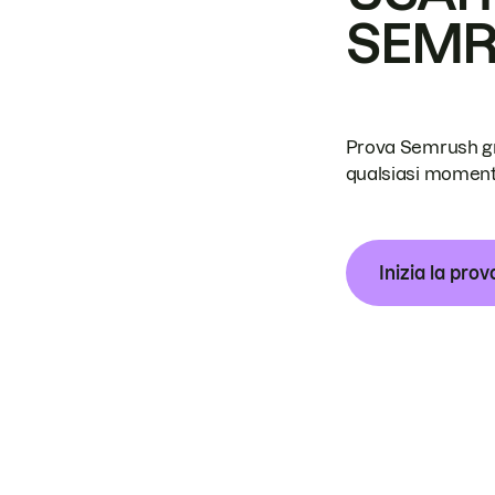
SEM
Prova Semrush grat
qualsiasi moment
Inizia la prov