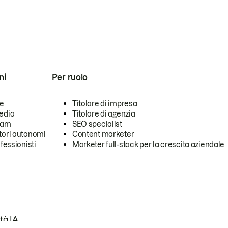
ni
Per ruolo
se
Titolare di impresa
edia
Titolare di agenzia
team
SEO specialist
tori autonomi
Content marketer
ofessionisti
Marketer full-stack per la crescita aziendale
tà IA.