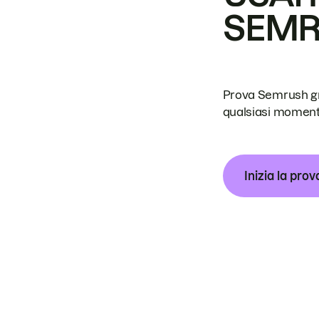
SEM
Prova Semrush grat
qualsiasi moment
Inizia la prov