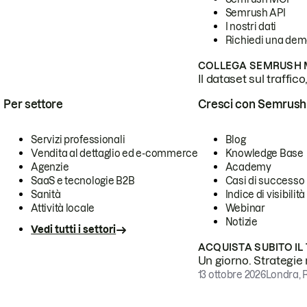
Semrush API
I nostri dati
Richiedi una de
COLLEGA SEMRUSH M
Il dataset sul traffic
Per settore
Cresci con Semrush
Servizi professionali
Blog
Vendita al dettaglio ed e-commerce
Knowledge Base
Agenzie
Academy
SaaS e tecnologie B2B
Casi di successo
Sanità
Indice di visibilità
Attività locale
Webinar
Notizie
Vedi tutti i settori
ACQUISTA SUBITO IL
Un giorno. Strategie r
13 ottobre 2026
Londra, 