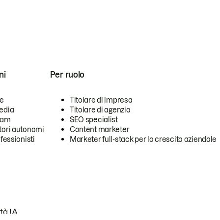
ni
Per ruolo
se
Titolare di impresa
edia
Titolare di agenzia
team
SEO specialist
tori autonomi
Content marketer
ofessionisti
Marketer full-stack per la crescita aziendale
tà IA.