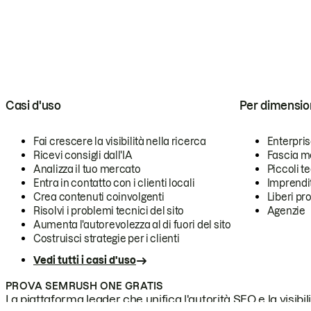
Casi d'uso
Per dimensio
Fai crescere la visibilità nella ricerca
Enterpri
Ricevi consigli dall'IA
Fascia m
Analizza il tuo mercato
Piccoli 
Entra in contatto con i clienti locali
Imprendi
Crea contenuti coinvolgenti
Liberi pr
Risolvi i problemi tecnici del sito
Agenzie
Aumenta l'autorevolezza al di fuori del sito
Costruisci strategie per i clienti
Vedi tutti i casi d'uso
PROVA SEMRUSH ONE GRATIS
La piattaforma leader che unifica l'autorità SEO e la visibili