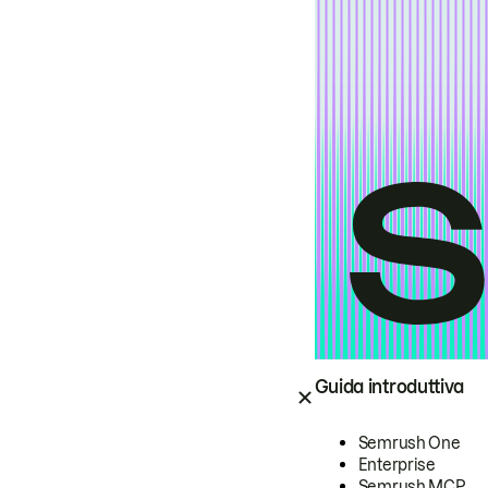
Guida introduttiva
Semrush One
Enterprise
Semrush MCP