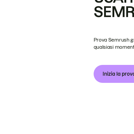
SEM
Prova Semrush grat
qualsiasi moment
Inizia la prov