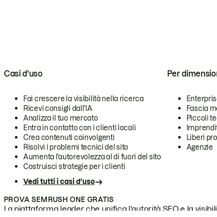
Casi d'uso
Per dimensio
Fai crescere la visibilità nella ricerca
Enterpri
Ricevi consigli dall'IA
Fascia m
Analizza il tuo mercato
Piccoli 
Entra in contatto con i clienti locali
Imprendi
Crea contenuti coinvolgenti
Liberi pr
Risolvi i problemi tecnici del sito
Agenzie
Aumenta l'autorevolezza al di fuori del sito
Costruisci strategie per i clienti
Vedi tutti i casi d'uso
PROVA SEMRUSH ONE GRATIS
La piattaforma leader che unifica l'autorità SEO e la visibili