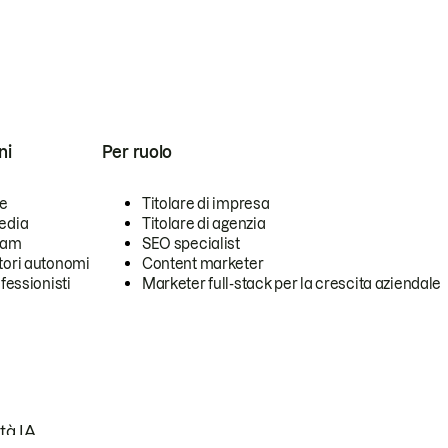
ni
Per ruolo
se
Titolare di impresa
edia
Titolare di agenzia
team
SEO specialist
tori autonomi
Content marketer
ofessionisti
Marketer full-stack per la crescita aziendale
tà IA.