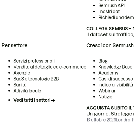
Semrush API
I nostri dati
Richiedi una de
COLLEGA SEMRUSH M
Il dataset sul traffic
Per settore
Cresci con Semrush
Servizi professionali
Blog
Vendita al dettaglio ed e-commerce
Knowledge Base
Agenzie
Academy
SaaS e tecnologie B2B
Casi di successo
Sanità
Indice di visibilità
Attività locale
Webinar
Notizie
Vedi tutti i settori
ACQUISTA SUBITO IL
Un giorno. Strategie r
13 ottobre 2026
Londra, 