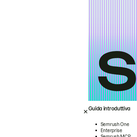
Guida introduttiva
Semrush One
Enterprise
Semrush MCP