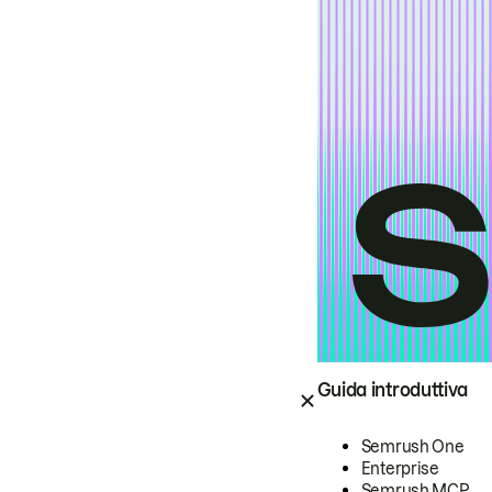
Guida introduttiva
Semrush One
Enterprise
Semrush MCP