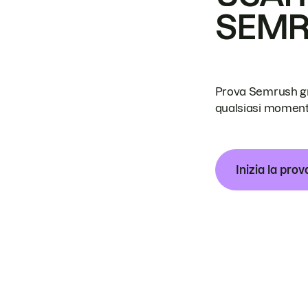
SEM
Prova Semrush grat
qualsiasi moment
Inizia la prov