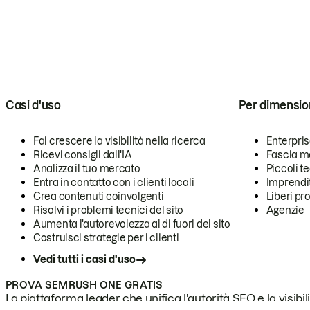
Casi d'uso
Per dimensio
Fai crescere la visibilità nella ricerca
Enterpri
Ricevi consigli dall'IA
Fascia m
Analizza il tuo mercato
Piccoli 
Entra in contatto con i clienti locali
Imprendi
Crea contenuti coinvolgenti
Liberi pr
Risolvi i problemi tecnici del sito
Agenzie
Aumenta l'autorevolezza al di fuori del sito
Costruisci strategie per i clienti
Vedi tutti i casi d'uso
PROVA SEMRUSH ONE GRATIS
La piattaforma leader che unifica l'autorità SEO e la visibili