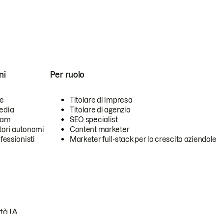
ni
Per ruolo
se
Titolare di impresa
edia
Titolare di agenzia
team
SEO specialist
tori autonomi
Content marketer
ofessionisti
Marketer full-stack per la crescita aziendale
tà IA.