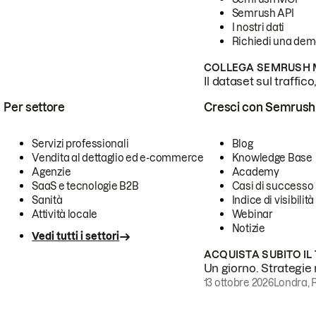
Semrush API
I nostri dati
Richiedi una de
COLLEGA SEMRUSH M
Il dataset sul traffic
Per settore
Cresci con Semrush
Servizi professionali
Blog
Vendita al dettaglio ed e-commerce
Knowledge Base
Agenzie
Academy
SaaS e tecnologie B2B
Casi di successo
Sanità
Indice di visibilità
Attività locale
Webinar
Notizie
Vedi tutti i settori
ACQUISTA SUBITO IL
Un giorno. Strategie r
13 ottobre 2026
Londra, 