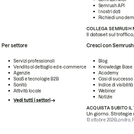
Semrush API
I nostri dati
Richiedi una de
COLLEGA SEMRUSH M
Il dataset sul traffic
Per settore
Cresci con Semrush
Servizi professionali
Blog
Vendita al dettaglio ed e-commerce
Knowledge Base
Agenzie
Academy
SaaS e tecnologie B2B
Casi di successo
Sanità
Indice di visibilità
Attività locale
Webinar
Notizie
Vedi tutti i settori
ACQUISTA SUBITO IL
Un giorno. Strategie r
13 ottobre 2026
Londra, 