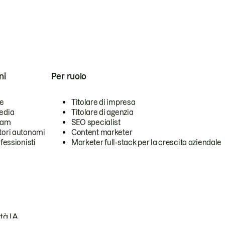
ni
Per ruolo
se
Titolare di impresa
edia
Titolare di agenzia
team
SEO specialist
tori autonomi
Content marketer
ofessionisti
Marketer full-stack per la crescita aziendale
tà IA.