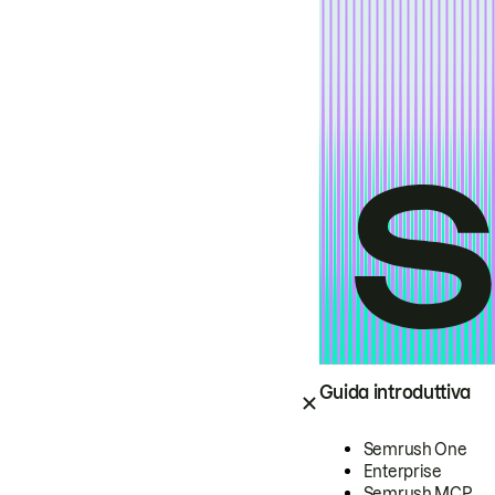
Guida introduttiva
Semrush One
Enterprise
Semrush MCP