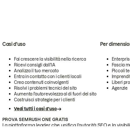
Casi d'uso
Per dimensio
Fai crescere la visibilità nella ricerca
Enterpri
Ricevi consigli dall'IA
Fascia m
Analizza il tuo mercato
Piccoli 
Entra in contatto con i clienti locali
Imprendi
Crea contenuti coinvolgenti
Liberi pr
Risolvi i problemi tecnici del sito
Agenzie
Aumenta l'autorevolezza al di fuori del sito
Costruisci strategie per i clienti
Vedi tutti i casi d'uso
PROVA SEMRUSH ONE GRATIS
La piattaforma leader che unifica l'autorità SEO e la visibili