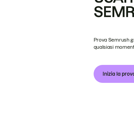
SEM
Prova Semrush grat
qualsiasi moment
Inizia la prov