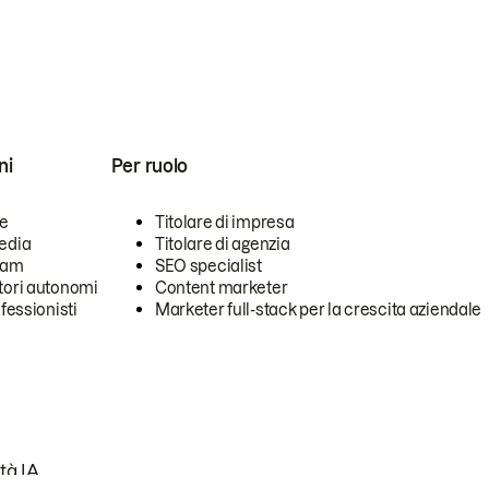
ni
Per ruolo
se
Titolare di impresa
edia
Titolare di agenzia
team
SEO specialist
tori autonomi
Content marketer
ofessionisti
Marketer full-stack per la crescita aziendale
tà IA.