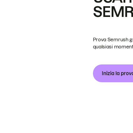
SEM
Prova Semrush grat
qualsiasi moment
Inizia la prov