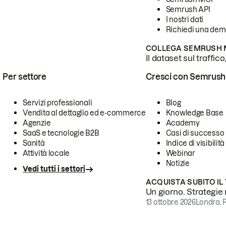
Semrush API
I nostri dati
Richiedi una de
COLLEGA SEMRUSH M
Il dataset sul traffic
Per settore
Cresci con Semrush
Servizi professionali
Blog
Vendita al dettaglio ed e-commerce
Knowledge Base
Agenzie
Academy
SaaS e tecnologie B2B
Casi di successo
Sanità
Indice di visibilità
Attività locale
Webinar
Notizie
Vedi tutti i settori
ACQUISTA SUBITO IL
Un giorno. Strategie r
13 ottobre 2026
Londra, 