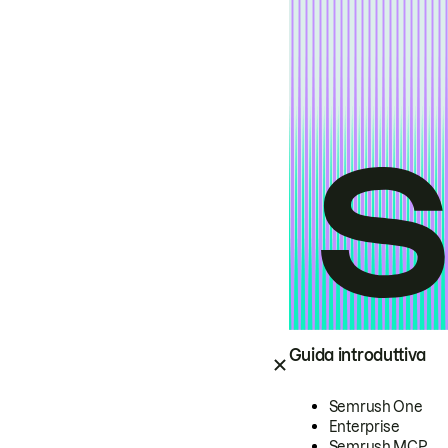
Guida introduttiva
Semrush One
Enterprise
Semrush MCP