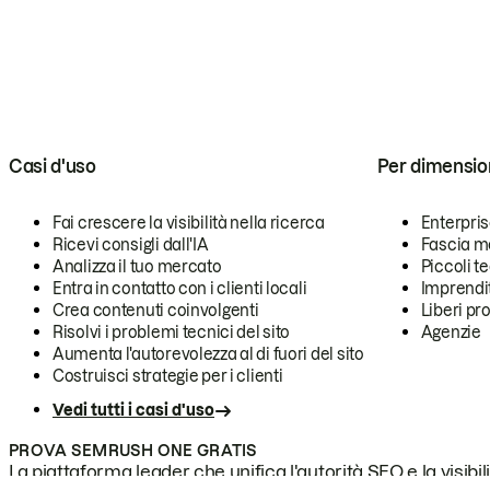
Casi d'uso
Per dimensio
Fai crescere la visibilità nella ricerca
Enterpri
Ricevi consigli dall'IA
Fascia m
Analizza il tuo mercato
Piccoli 
Entra in contatto con i clienti locali
Imprendi
Crea contenuti coinvolgenti
Liberi pr
Risolvi i problemi tecnici del sito
Agenzie
Aumenta l'autorevolezza al di fuori del sito
Costruisci strategie per i clienti
Vedi tutti i casi d'uso
PROVA SEMRUSH ONE GRATIS
La piattaforma leader che unifica l'autorità SEO e la visibili