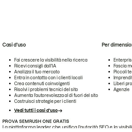
Casi d'uso
Per dimensio
Fai crescere la visibilità nella ricerca
Enterpri
Ricevi consigli dall'IA
Fascia m
Analizza il tuo mercato
Piccoli 
Entra in contatto con i clienti locali
Imprendi
Crea contenuti coinvolgenti
Liberi pr
Risolvi i problemi tecnici del sito
Agenzie
Aumenta l'autorevolezza al di fuori del sito
Costruisci strategie per i clienti
Vedi tutti i casi d'uso
PROVA SEMRUSH ONE GRATIS
La piattaforma leader che unifica l'autorità SEO e la visibili