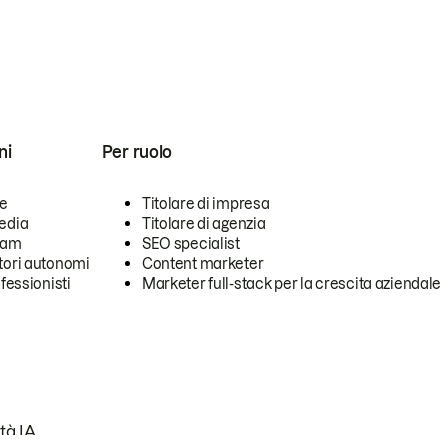
ni
Per ruolo
se
Titolare di impresa
edia
Titolare di agenzia
team
SEO specialist
tori autonomi
Content marketer
ofessionisti
Marketer full-stack per la crescita aziendale
tà IA.