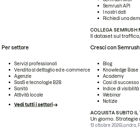
Semrush API
I nostri dati
Richiedi una de
COLLEGA SEMRUSH M
Il dataset sul traffic
Per settore
Cresci con Semrush
Servizi professionali
Blog
Vendita al dettaglio ed e-commerce
Knowledge Base
Agenzie
Academy
SaaS e tecnologie B2B
Casi di successo
Sanità
Indice di visibilità
Attività locale
Webinar
Notizie
Vedi tutti i settori
ACQUISTA SUBITO IL
Un giorno. Strategie r
13 ottobre 2026
Londra, 