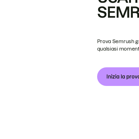
SEM
Prova Semrush grat
qualsiasi moment
Inizia la prov