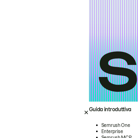
Guida introduttiva
Semrush One
Enterprise
Semrush MCP