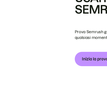
SEM
Prova Semrush grat
qualsiasi moment
Inizia la prov