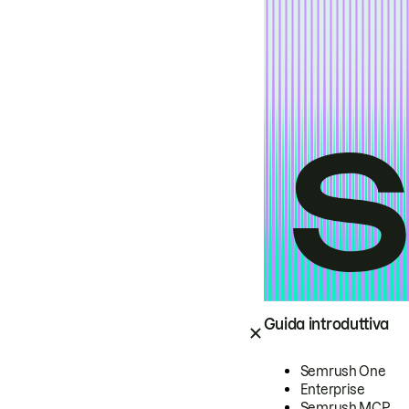
Guida introduttiva
Semrush One
Enterprise
Semrush MCP