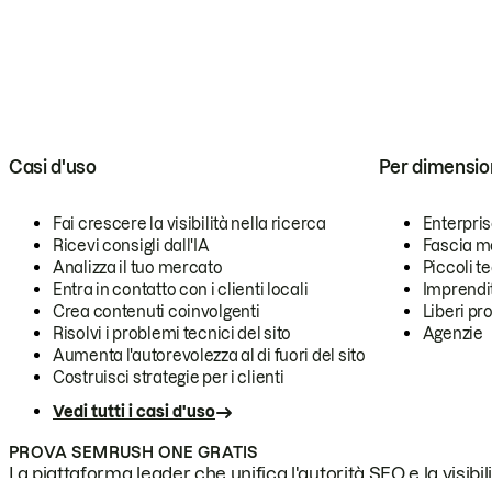
Casi d'uso
Per dimensio
Fai crescere la visibilità nella ricerca
Enterpri
Ricevi consigli dall'IA
Fascia m
Analizza il tuo mercato
Piccoli 
Entra in contatto con i clienti locali
Imprendi
Crea contenuti coinvolgenti
Liberi pr
Risolvi i problemi tecnici del sito
Agenzie
Aumenta l'autorevolezza al di fuori del sito
Costruisci strategie per i clienti
Vedi tutti i casi d'uso
PROVA SEMRUSH ONE GRATIS
La piattaforma leader che unifica l'autorità SEO e la visibili