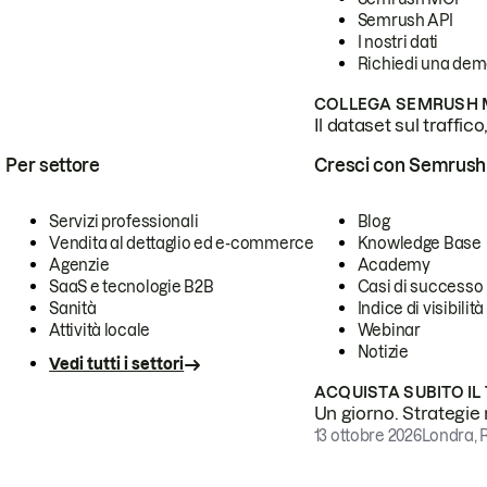
Semrush API
I nostri dati
Richiedi una de
COLLEGA SEMRUSH M
Il dataset sul traffic
Per settore
Cresci con Semrush
Servizi professionali
Blog
Vendita al dettaglio ed e-commerce
Knowledge Base
Agenzie
Academy
SaaS e tecnologie B2B
Casi di successo
Sanità
Indice di visibilità
Attività locale
Webinar
Notizie
Vedi tutti i settori
ACQUISTA SUBITO IL
Un giorno. Strategie r
13 ottobre 2026
Londra, 