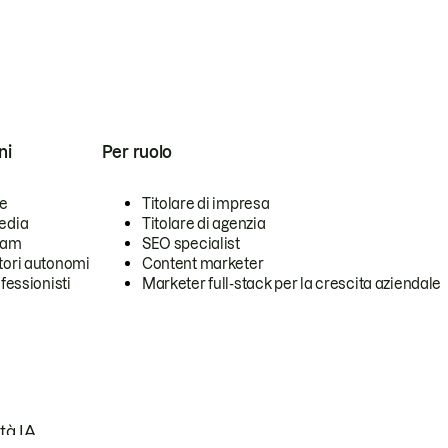
ni
Per ruolo
se
Titolare di impresa
edia
Titolare di agenzia
team
SEO specialist
tori autonomi
Content marketer
ofessionisti
Marketer full-stack per la crescita aziendale
tà IA.