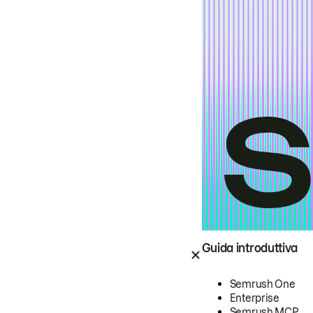
Guida introduttiva
Semrush One
Enterprise
Semrush MCP