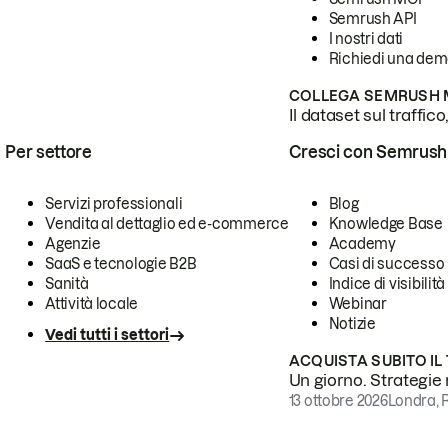
Semrush API
I nostri dati
Richiedi una de
COLLEGA SEMRUSH M
Il dataset sul traffic
Per settore
Cresci con Semrush
Servizi professionali
Blog
Vendita al dettaglio ed e-commerce
Knowledge Base
Agenzie
Academy
SaaS e tecnologie B2B
Casi di successo
Sanità
Indice di visibilità
Attività locale
Webinar
Notizie
Vedi tutti i settori
ACQUISTA SUBITO IL
Un giorno. Strategie r
13 ottobre 2026
Londra, 