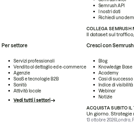
Semrush API
I nostri dati
Richiedi una de
COLLEGA SEMRUSH M
Il dataset sul traffic
Per settore
Cresci con Semrush
Servizi professionali
Blog
Vendita al dettaglio ed e-commerce
Knowledge Base
Agenzie
Academy
SaaS e tecnologie B2B
Casi di successo
Sanità
Indice di visibilità
Attività locale
Webinar
Notizie
Vedi tutti i settori
ACQUISTA SUBITO IL
Un giorno. Strategie r
13 ottobre 2026
Londra, 