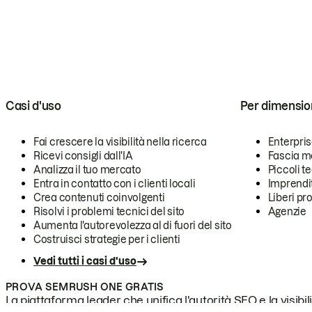
Casi d'uso
Per dimensio
Fai crescere la visibilità nella ricerca
Enterpri
Ricevi consigli dall'IA
Fascia m
Analizza il tuo mercato
Piccoli 
Entra in contatto con i clienti locali
Imprendi
Crea contenuti coinvolgenti
Liberi pr
Risolvi i problemi tecnici del sito
Agenzie
Aumenta l'autorevolezza al di fuori del sito
Costruisci strategie per i clienti
Vedi tutti i casi d'uso
PROVA SEMRUSH ONE GRATIS
La piattaforma leader che unifica l'autorità SEO e la visibili