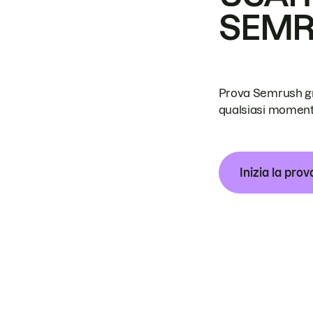
SEM
Prova Semrush grat
qualsiasi moment
Inizia la prov