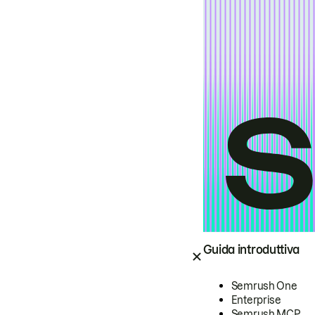
Guida introduttiva
Semrush One
Enterprise
Semrush MCP