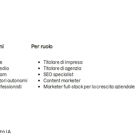
ni
Per ruolo
se
Titolare di impresa
edia
Titolare di agenzia
team
SEO specialist
tori autonomi
Content marketer
ofessionisti
Marketer full-stack per la crescita aziendale
tà IA.