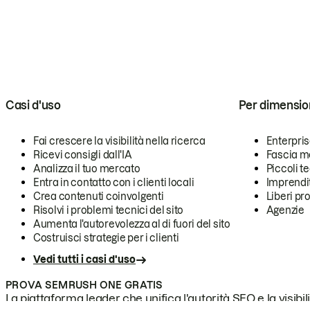
Casi d'uso
Per dimensio
Fai crescere la visibilità nella ricerca
Enterpri
Ricevi consigli dall'IA
Fascia m
Analizza il tuo mercato
Piccoli 
Entra in contatto con i clienti locali
Imprendi
Crea contenuti coinvolgenti
Liberi pr
Risolvi i problemi tecnici del sito
Agenzie
Aumenta l'autorevolezza al di fuori del sito
Costruisci strategie per i clienti
Vedi tutti i casi d'uso
PROVA SEMRUSH ONE GRATIS
La piattaforma leader che unifica l'autorità SEO e la visibili