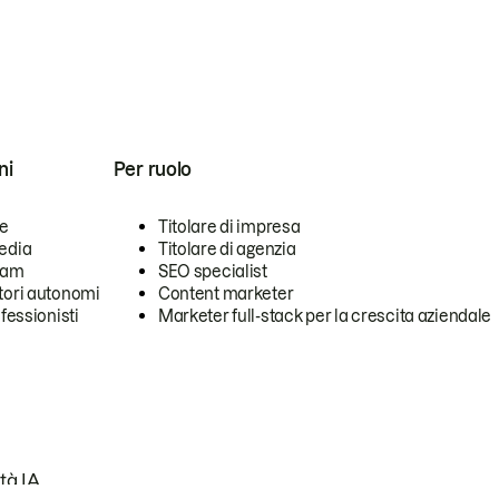
ni
Per ruolo
se
Titolare di impresa
edia
Titolare di agenzia
team
SEO specialist
tori autonomi
Content marketer
ofessionisti
Marketer full-stack per la crescita aziendale
tà IA.