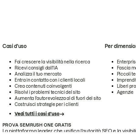
Casi d'uso
Per dimensio
Fai crescere la visibilità nella ricerca
Enterpri
Ricevi consigli dall'IA
Fascia m
Analizza il tuo mercato
Piccoli 
Entra in contatto con i clienti locali
Imprendi
Crea contenuti coinvolgenti
Liberi pr
Risolvi i problemi tecnici del sito
Agenzie
Aumenta l'autorevolezza al di fuori del sito
Costruisci strategie per i clienti
Vedi tutti i casi d'uso
PROVA SEMRUSH ONE GRATIS
La piattaforma leader che unifica l'autorità SEO e la visibili