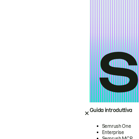
Guida introduttiva
Semrush One
Enterprise
Semrush MCP