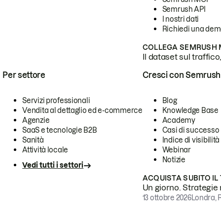
Semrush API
I nostri dati
Richiedi una de
COLLEGA SEMRUSH M
Il dataset sul traffic
Per settore
Cresci con Semrush
Servizi professionali
Blog
Vendita al dettaglio ed e-commerce
Knowledge Base
Agenzie
Academy
SaaS e tecnologie B2B
Casi di successo
Sanità
Indice di visibilità
Attività locale
Webinar
Notizie
Vedi tutti i settori
ACQUISTA SUBITO IL
Un giorno. Strategie r
13 ottobre 2026
Londra, 