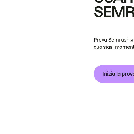
SEM
Prova Semrush grat
qualsiasi moment
Inizia la prov