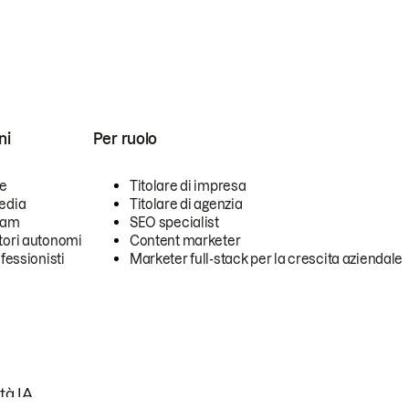
ni
Per ruolo
se
Titolare di impresa
edia
Titolare di agenzia
team
SEO specialist
tori autonomi
Content marketer
ofessionisti
Marketer full-stack per la crescita aziendale
tà IA.