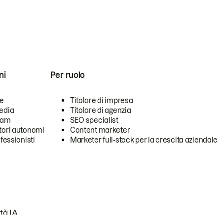
ni
Per ruolo
se
Titolare di impresa
edia
Titolare di agenzia
team
SEO specialist
tori autonomi
Content marketer
ofessionisti
Marketer full-stack per la crescita aziendale
tà IA.