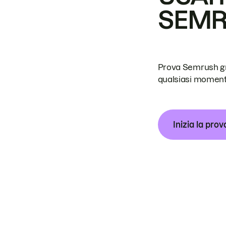
SEM
Prova Semrush grat
qualsiasi moment
Inizia la prov