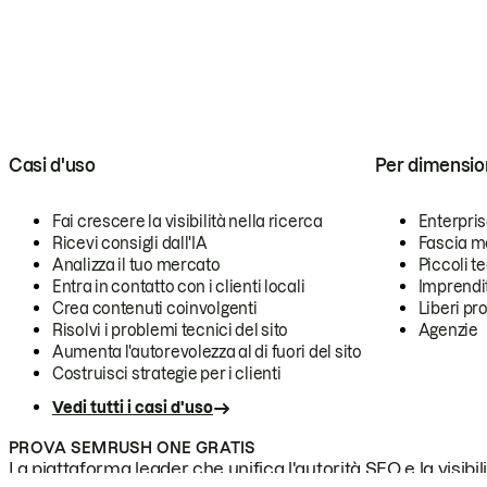
Casi d'uso
Per dimensio
Fai crescere la visibilità nella ricerca
Enterpri
Ricevi consigli dall'IA
Fascia m
Analizza il tuo mercato
Piccoli 
Entra in contatto con i clienti locali
Imprendi
Crea contenuti coinvolgenti
Liberi pr
Risolvi i problemi tecnici del sito
Agenzie
Aumenta l'autorevolezza al di fuori del sito
Costruisci strategie per i clienti
Vedi tutti i casi d'uso
PROVA SEMRUSH ONE GRATIS
La piattaforma leader che unifica l'autorità SEO e la visibili