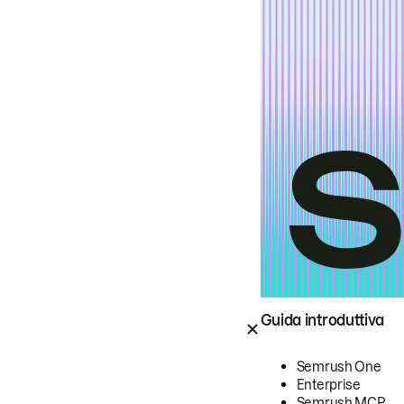
Guida introduttiva
Semrush One
Enterprise
Semrush MCP