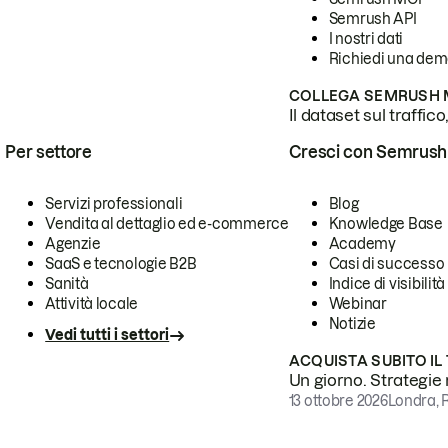
Semrush API
I nostri dati
Richiedi una de
COLLEGA SEMRUSH M
Il dataset sul traffic
Per settore
Cresci con Semrush
Servizi professionali
Blog
Vendita al dettaglio ed e-commerce
Knowledge Base
Agenzie
Academy
SaaS e tecnologie B2B
Casi di successo
Sanità
Indice di visibilità
Attività locale
Webinar
Notizie
Vedi tutti i settori
ACQUISTA SUBITO IL
Un giorno. Strategie r
13 ottobre 2026
Londra, 